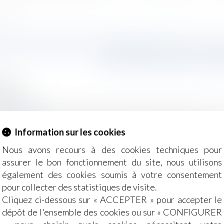
ute lourde
R DE MORT SON EMPLOYEUR JU
POUR FAUTE LOU
2018
Salariés
grouperf.com
tion a validé le licenciement pour faute lourde d’un sa
Information sur les cookies
ire la suite
Nous avons recours à des cookies techniques pour
assurer le bon fonctionnement du site, nous utilisons
également des cookies soumis à votre consentement
pour collecter des statistiques de visite.
Cliquez ci-dessous sur « ACCEPTER » pour accepter le
dépôt de l'ensemble des cookies ou sur « CONFIGURER