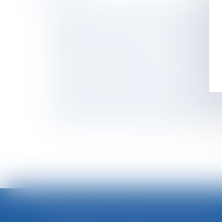
Rente viagère : pas de révision sans changem
Menacer de mort son employeur justifie un li
L’adhésion à Twitter est un contrat de conso
Retards d’un salarié : peuvent-ils justifier l’e
Prestation compensatoire : prise en compte 
Indemnisation des arrêts maladie : les 11 
Transmission de patrimoine : les atouts de l'
Salariés : dissimuler un cumul d'emplois peut
Les victimes d'ententes demandent des inde
Faut-il réformer les droits de succession ?
<<
LOI INTÉGRALE CONTRE LES VIOLENCES SEXISTES ET SEXUELLES : LE CESE POSE LES CONDITIONS DE RÉUSSITE DE LA FUTURE LOI