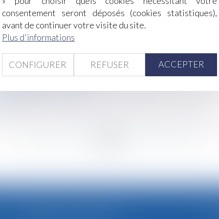
» pour choisir quels cookies nécessitant votre
ent important dans la situation des ex-époux
consentement seront déposés (cookies statistiques),
cenciement pour faute lourde
avant de continuer votre visite du site.
mmation
Plus d'informations
xclusion d’une formation ?
des charges et ressources de chaque époux
ACCEPTER
CONFIGURER
REFUSER
commandements de la CPME
assurance-vie
 entraîner un licenciement
mnités
<
...
233
234
235
236
237
238
239
...
>
CABINET SECONDAIRE