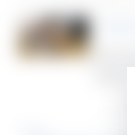
Accueil
Menacer de mort son employeur justifie un licenciement pour fa
Vous êtes ici :
MENACE
Publié le :
01/10/
Droit du travail - 
Source :
rfsocial.
La Cour de cassa
d’égorgement...
L
Historique