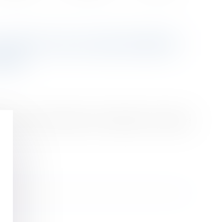
STIFIE UN LICENCIEMENT
RDE
larié qui avait menacé son employeur d’un geste