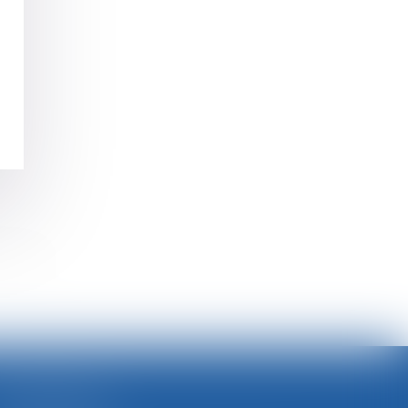
>>
SELARL BGBJ