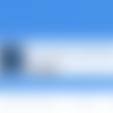
Avocats à Épina
Les domaines d'intervention
Les + BGBJ
A