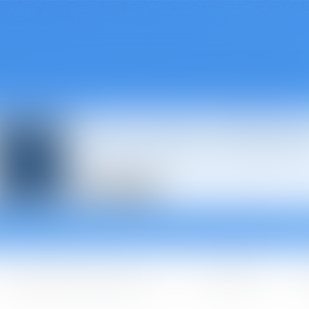
Avocats à Épina
Les domaines d'intervention
Les + BGBJ
A