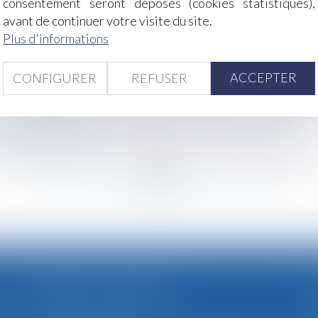
consentement seront déposés (cookies statistiques),
avant de continuer votre visite du site.
arties?
Plus d'informations
ractation
u handicap (PCH) est étendue en 2022
ACCEPTER
'hérédité?
CONFIGURER
REFUSER
inapte un poste de reclassement non conforme à la conventio
r faire le pont
té pour les biens et les contenus et services numériques
ession funéraire?
<
...
142
143
144
145
146
147
148
...
>
CABINET SECONDAIRE
(uniquement sur rendez-vous)
e