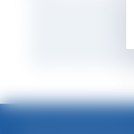
Garde exclusive : comment la demander ?
Travail le dimanche: quelles sont les contrep
Maîtriser toutes les facettes du délai de rét
La durée de la prestation de compensation d
Comment et pourquoi obtenir un certificat d
L’employeur ne peut pas proposer au salarié 
Jeudi 11 novembre : la procédure à suivre pou
Adaptation de la garantie légale de conformi
Comment faire valoir ses droits sur une conc
<<
GOOGLE ÉCOPE DE 890 MILLIONS D'EUROS D'AMENDE POUR VIOLATION DES RÈGLES EUROPÉENNES DE CONCURRENCE
Google a été condamné jeudi à une amend