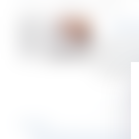
Accueil
Maîtriser toutes les facettes du délai de rétractation
Vous êtes ici :
MAÎTR
Publié le :
11/11/
Droit de la cons
Source :
www.chal
Découvrez précisé
pour acheter en t
Historique
Entretien préalable : que se passe-t-il en cas