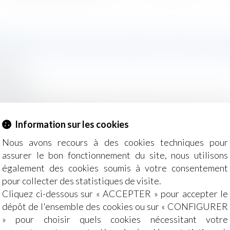
ISER TOUTES LES FACETTES DU 
2021
ommation
lenges.fr
ment dans quels contextes s’appliquent le délai de rétract
oute sérénité.
Lire la suite
Information sur les cookies
Nous avons recours à des cookies techniques pour
assurer le bon fonctionnement du site, nous utilisons
également des cookies soumis à votre consentement
pour collecter des statistiques de visite.
Cliquez ci-dessous sur « ACCEPTER » pour accepter le
dépôt de l'ensemble des cookies ou sur « CONFIGURER
» pour choisir quels cookies nécessitant votre
 de défaillance de l’employeur ?