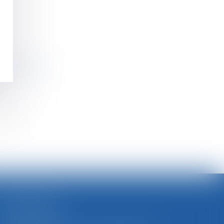
n collective !
>>
SELARL BGBJ
CABINET PRINCIPAL