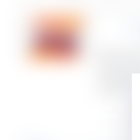
Accueil
Lutte contre les violences faites aux femmes : des financements à
Vous êtes ici :
LUT
Publié le :
18/07/
Droit de la famill
Source :
www.weka
« Une grande caus
femmes-hommes, u
femmes...
Lire la 