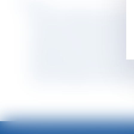
Historique
Retour d’un enfant déplacé illicitement : la st
Abus de position dominante et discours dénig
Lutte contre les violences faites aux femmes 
Licenciement contesté : attention, l’action c
La durée d’exposition s’apprécie à la date de 
Demande orale non communiquée : la Cour de 
Démarchage à domicile : nullité du contrat p
Rémunération des apprentis : exonération de c
Tutelle et conflit familial : quelle place pour la
Pas de droit de préemption en cas de cession