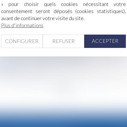
» pour choisir quels cookies nécessitant votre
consentement seront déposés (cookies statistiques),
abilité affective et scolaire ne caractérise pas une situatio
avant de continuer votre visite du site.
rant : la Cour de cassation encadre strictement la commun
Plus d'informations
: des financements à renforcer selon le Sénat
ontre la CPAM n’interrompt pas le délai contre l’employeur
la déclaration, pas à celle de la première constatation médi
ACCEPTER
CONFIGURER
REFUSER
cassation rappelle à l’ordre le conseil de prud’hommes
our non-respect des mentions obligatoires
otisations et contributions salariales
 famille ?
 globale de l’immeuble !
<<
<
...
15
16
17
18
19
20
21
...
>
>