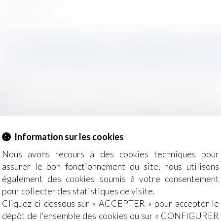
 renforcer selon le Sénat
TE CONTRE LES VIOLENCES FAIT
FINANCEMENTS À RENFORCER 
2025
e, des personnes et de leur patrimoine
/
Violences familiale
.fr
e encore mal dotée » : cinq mois après un bilan au vitriol
n rapport du Sénat épingle les montants « dérisoires » a
Information sur les cookies
suite
Nous avons recours à des cookies techniques pour
assurer le bon fonctionnement du site, nous utilisons
également des cookies soumis à votre consentement
pour collecter des statistiques de visite.
Cliquez ci-dessous sur « ACCEPTER » pour accepter le
dépôt de l'ensemble des cookies ou sur « CONFIGURER