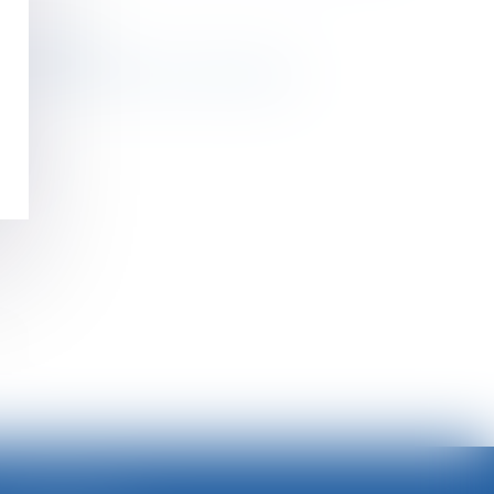
n intolérable
ication des entreprises dominantes !
cale
>