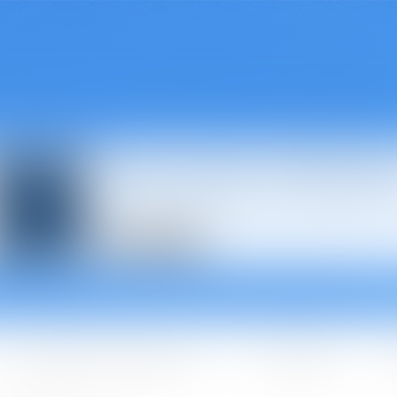
Avocats à Épina
Les domaines d'intervention
Les + BGBJ
A