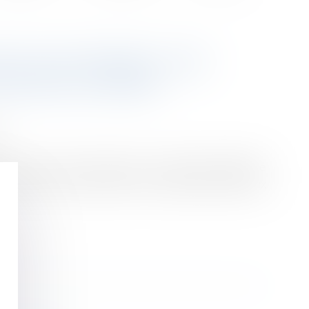
ES AUX FEMMES : DES
SELON LE SÉNAT
s
 de la Cour des comptes sur la politique d’égalité
lloués à la lutte contre les violences faites aux