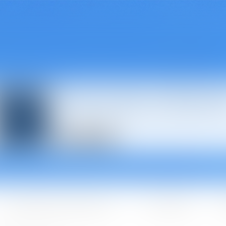
Avocats à Épina
Les domaines d'intervention
Les + BGBJ
A