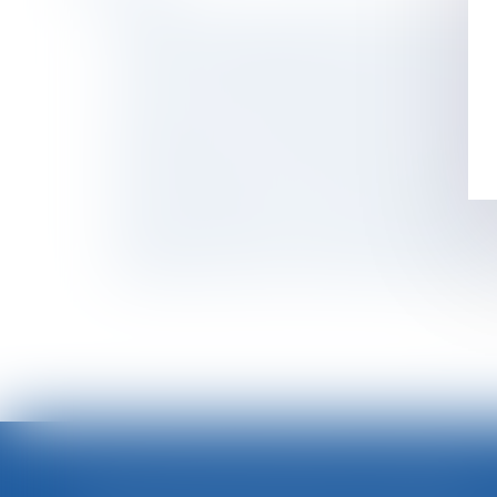
Pas besoin de passe sanitaire pour consulter 
Lidl prend sa revanche et fait condamner Car
L’Urssaf : bilan 2020 de la lutte contre le trav
Ce qu’il en coûte au demandeur à l’action de n
Pass sanitaire : nouvelles précisions du minis
Revendication d'une classification supérieure 
La loi Climat permet l’ouverture à la concur
Propositions de lois sur lois de financement s
Succession et PEA, comment cela se passe-t-il
Harcèlement sexuel : une nouvelle définition e
<<
DSN : UNE RÉGULARISATION POSSIBLE EN CAS D’ANOMALIES PERSISTANTES