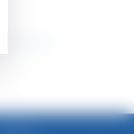
a convention collective !
>>
SELARL BGBJ