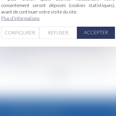
le médecin du travail
consentement seront déposés (cookies statistiques),
refour pour des spots télé
avant de continuer votre visite du site.
ail dissimulé
Plus d'informations
e pas appeler tous les indivisaires en 1e instance
tère du Travail
ACCEPTER
CONFIGURER
REFUSER
: le salarié doit remplir toutes les conditions posées par l
rence de certaines pièces détachées de l’automobile
écurité sociale
 ?
n droit du travail
<
...
147
148
149
150
151
152
153
...
>
CABINET SECONDAIRE