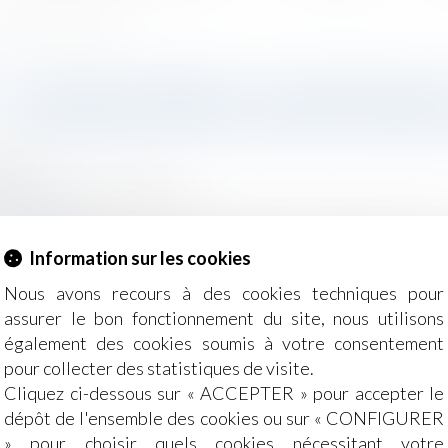
èces détachées de l’automobile
OI CLIMAT PERMET L’OUVERTURE
CERTAINES PIÈCES DÉTACHÉES 
2021
/
Droit de la concurrence
t-france.fr
constructeurs avaient le monopole sur la vente de pièces d
Information sur les cookies
rence la commercialisation de ces pièces...
Lire la suite
Nous avons recours à des cookies techniques pour
assurer le bon fonctionnement du site, nous utilisons
également des cookies soumis à votre consentement
pour collecter des statistiques de visite.
Cliquez ci-dessous sur « ACCEPTER » pour accepter le
dépôt de l'ensemble des cookies ou sur « CONFIGURER
» pour choisir quels cookies nécessitant votre