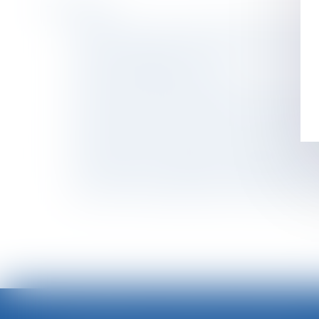
Historique
Annulation d’une exposition : l’absence de rem
Violences sexuelles : 122 600 victimes dont 
Le droit d'affichage du CSE
Servitude et donation-partage : quand l’indivis
Licenciement économique et priorité de réemb
Mesure de placement provisoire : précision s
Droit d’option : l’indemnité d’occupation pren
Baisse des exonérations de cotisations pour l
Consommation -Obligation d’affichage de l’or
Divorce et remariage : quelles conséquences 