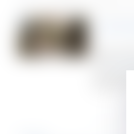
Accueil
Licenciement économique et priorité de réembauche : quel impact 
Vous êtes ici :
LICENCI
Publié le :
11/03/
Droit du travail - 
Source :
www.lema
En cas de licenci
demande. L’employe
adhère à un contr