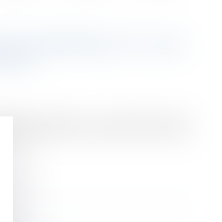
TÉ DE RÉEMBAUCHE : QUEL
UBLI ?
éembauche pendant un an, à condition d’en faire la
cation du licenciement, y compris lorsque ce dernier