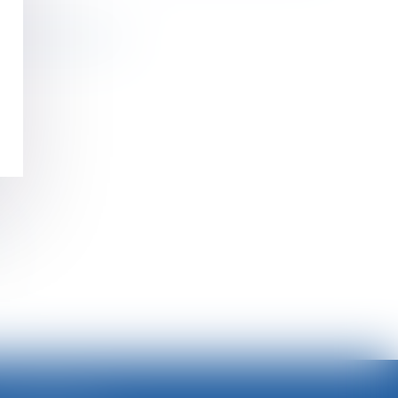
libre significatif ?
?
>