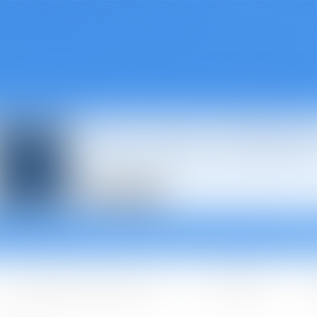
Avocats à Épina
Les domaines d'intervention
Les + BGBJ
A