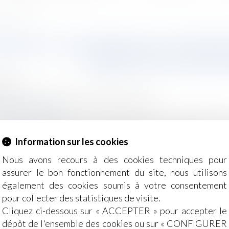
en cas d’oubli ?
EMENT ÉCONOMIQUE ET PRIORI
IMPACT EN CAS D’O
2025
Salariés
/
Relation collectives au travail
g-juridique.com
ement économique, le salarié bénéficie d’une priorité de r
ur est tenu d’informer le salarié de ce droit dès la notifi
Information sur les cookies
at de sécurisation professionnelle (CSP)...
Lire la suite
Nous avons recours à des cookies techniques pour
assurer le bon fonctionnement du site, nous utilisons
également des cookies soumis à votre consentement
pour collecter des statistiques de visite.
Cliquez ci-dessous sur « ACCEPTER » pour accepter le
dépôt de l'ensemble des cookies ou sur « CONFIGURER