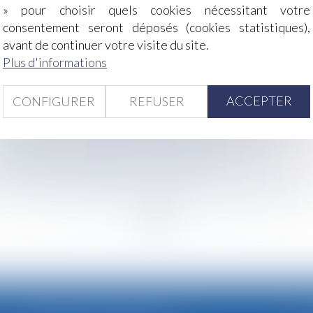
» pour choisir quels cookies nécessitant votre
consentement seront déposés (cookies statistiques),
boursement par le prestataire suffit-elle à créer un déséqui
avant de continuer votre visite du site.
une majorité de femmes
Plus d'informations
ion ne suffit pas !
auche : quel impact en cas d’oubli ?
ACCEPTER
CONFIGURER
REFUSER
ur le décompte des délais de procédure !
d effet dès l’expiration du bail initialement renouvelé
es apprentis : Quelles sont les nouvelles règles ?
igine des viandes dans les restaurants
sur la pension alimentaire et la prestation compensatoire 
<<
<
...
31
32
33
34
35
36
37
...
>
>