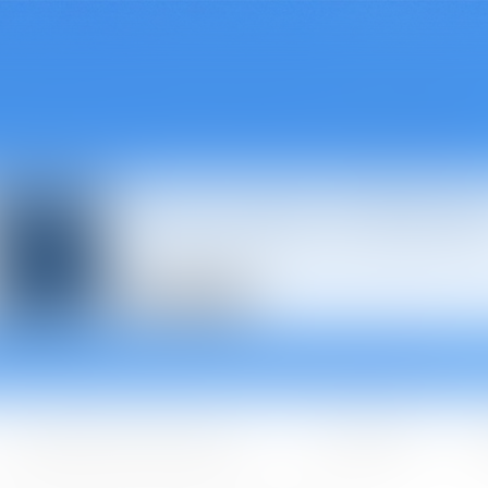
Avocats à Épina
Les domaines d'intervention
Les + BGBJ
A