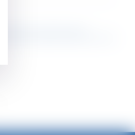
cenciement de cause réelle et sérieuse
s orientations au regard des règles de concurrence
>