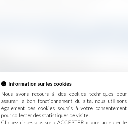
 les offres de reclassement prive le licenciement de cause réelle et sérieuse
MENT ÉCONOMIQUE : L'OUBLI D
ES OFFRES DE RECLASSEMENT PR
CAUSE RÉELLE ET SÉ
2025
Salariés
/
Relation individuelles au travail
g-juridique.com
le de la Cour de cassation, dans un arrêt du 8 janvier 2
Information sur les cookies
tères de départage des candidatures multiples dans la li
e D 1233-2-1, III, du Code du travail)...
Lire la suite
Nous avons recours à des cookies techniques pour
assurer le bon fonctionnement du site, nous utilisons
également des cookies soumis à votre consentement
pour collecter des statistiques de visite.
Cliquez ci-dessous sur « ACCEPTER » pour accepter le