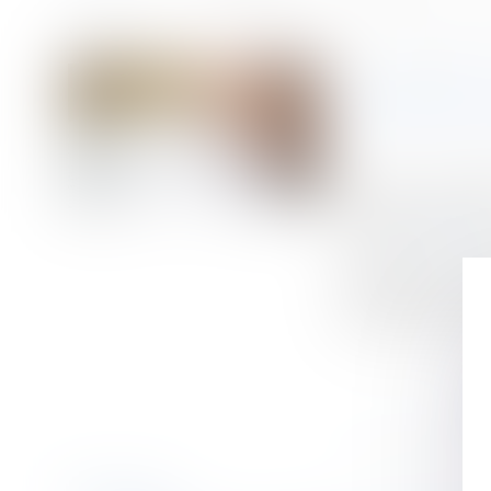
Accueil
Legs de la quotité disponible à un héritier et interprétation de la
Vous êtes ici :
LEGS DE 
Publié le :
17/10/
Droit de la famill
Source :
www.efl.f
Les héritiers dé
héréditaires. Le
répartition du cap