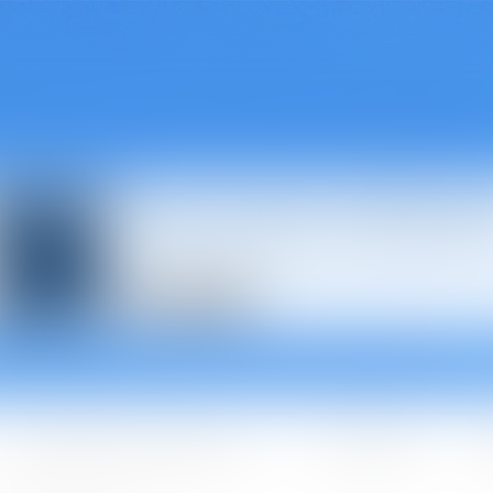
Avocats à Épina
Les domaines d'intervention
Les + BGBJ
A