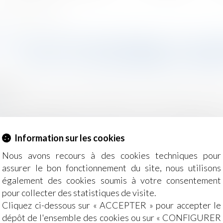
 clause bénéficiaire du contrat
LA QUOTITÉ DISPONIBLE À UN H
DE LA CLAUSE BÉNÉFICIAIR
2018
e, des personnes et de leur patrimoine
/
Patrimoine et succ
r
signés bénéficiaires du contrat ont droit au bénéfice 
 juge doit, en présence d’un legs à l’un des héritiers, 
Information sur les cookies
ital garanti...
Lire la suite
Nous avons recours à des cookies techniques pour
assurer le bon fonctionnement du site, nous utilisons
également des cookies soumis à votre consentement
pour collecter des statistiques de visite.
Cliquez ci-dessous sur « ACCEPTER » pour accepter le
dépôt de l'ensemble des cookies ou sur « CONFIGURER