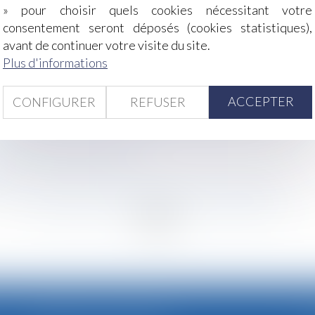
» pour choisir quels cookies nécessitant votre
consentement seront déposés (cookies statistiques),
ngés payés ?
avant de continuer votre visite du site.
Plus d'informations
 de distribution et de concurrence
e du harcèlement moral ?
iser à partir de janvier 2019 pour les déclarations URSSAF
ACCEPTER
CONFIGURER
REFUSER
 interprétation de la clause bénéficiaire du contrat
être un accident du travail
uver une faute invoquée à l'appui d'un licenciement
<
...
231
232
233
234
235
236
237
...
>