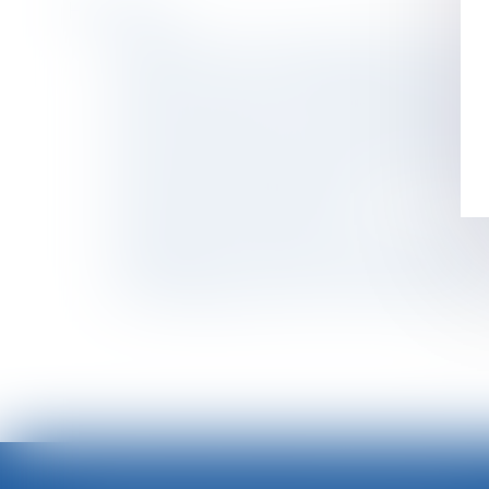
Historique
Congé parental : le salarié acquiert-il des co
Prouver une vie en concubinage est difficile
Incidences du projet de loi Egalim en matière
Pouvoir de direction : où se situe la frontièr
Cotisation patronale maladie : quels CTP util
Legs de la quotité disponible à un héritier et
Le contrat de mariage en bref
L’accident de ski au cours d’un séminaire peut 
Commander un site Internet et se rétracter
Un témoignage anonyme ne suffit pas pour pro
<<