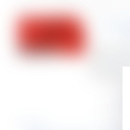
Accueil
L’action du consommateur tendant à voir déclarer non écrite une 
Vous êtes ici :
L’ACT
Publié le :
19/05/
Droit de la cons
Source :
www.efl.f
Après la CJUE, La
avec un professio
Historique