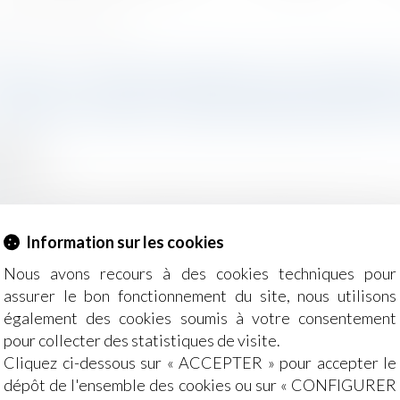
clause abusive est imprescriptible
ION DU CONSOMMATEUR TENDAN
ÉCRITE UNE CLAUSE ABUSIVE ES
2022
ommation
r
 Cour de cassation réaffirme que la demande d’un consomma
nnel réputée non écrite car abusive n’est pas soumise à la p
Information sur les cookies
Nous avons recours à des cookies techniques pour
assurer le bon fonctionnement du site, nous utilisons
également des cookies soumis à votre consentement
pour collecter des statistiques de visite.
Cliquez ci-dessous sur « ACCEPTER » pour accepter le
dépôt de l'ensemble des cookies ou sur « CONFIGURER