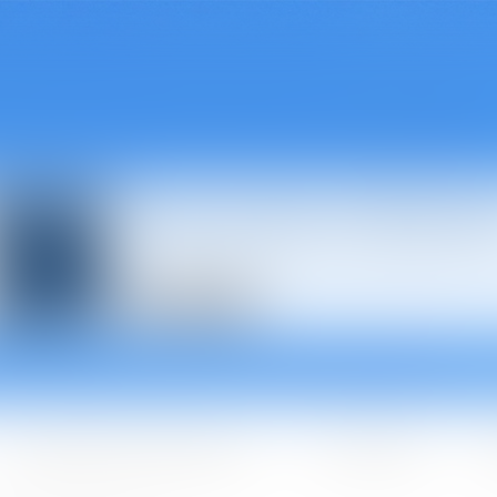
Avocats à Épina
Les domaines d'intervention
Les + BGBJ
A