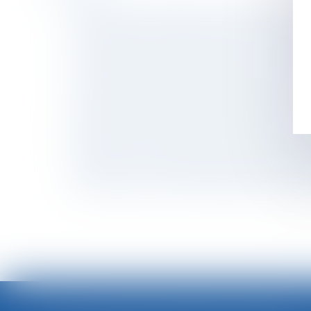
Mise à disposition gratuite d’un bien démembr
L’action du consommateur tendant à voir décla
Les stagiaires de la formation professionnel
Normes imposées à l'employeur : le CSE doit
La jouissance gratuite du logement familial
l’évaluation de la prestation compensatoire
L’employeur ne peut pas demander la nullité d
Vente sur Internet : la protection du consom
Pas de délit de harcèlement moral sans consci
À Nanterre, on expérimente la désignation d’
Loi santé au travail : les règles de l'essai enc
<<