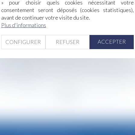
» pour choisir quels cookies nécessitant votre
é : calcul de l’indemnité de rapport
consentement seront déposés (cookies statistiques),
rer non écrite une clause abusive est imprescriptible
avant de continuer votre visite du site.
le mieux rémunérés
Plus d'informations
 quand même être consulté
 accordé par le juge à l’épouse au titre du devoir de se
ACCEPTER
CONFIGURER
REFUSER
’une convention de forfait en heures
mateur renforcée
ence d'avoir contribué à la dégradation des conditions de 
office d’avocat pour chaque mineur suivi en assistance édu
adré sont définies
<
...
127
128
129
130
131
132
133
...
>