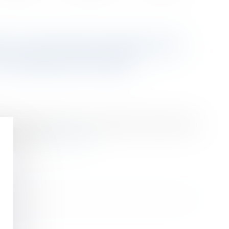
T À VOIR DÉCLARER NON
T IMPRESCRIPTIBLE
teur tendant à voir la clause d’un contrat conclu
rescription.
Lire la suite