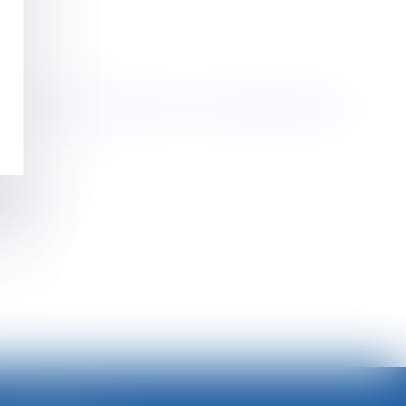
cours ne doit pas être pris en considération dans
travail
cative
>>