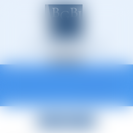
Avocats à Épinal
Ouvrir
le