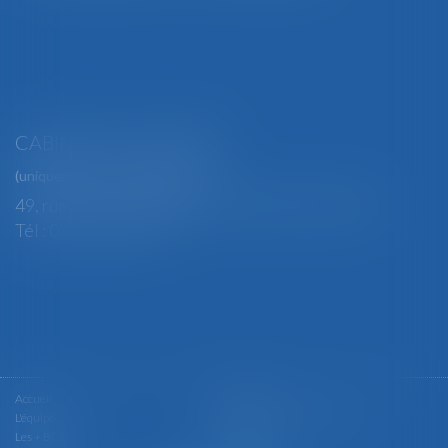
CABINET SECONDAIRE
(uniquement sur rendez-vous)
49, rue Thiers - 88100 SAINT-DIÉ DES VOSGES
Tél : 03 29 56 15 98
Accueil
Le cabinet
L'équipe
Les domaines d'intervention
Les + BGBJ
Actualités