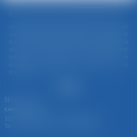
FORTES CHALEURS : MESURES DE PRÉVENTION ET ACTIONS DE L'INSPECTION DU TRAVAIL
Le changement climatique entraine la survenue de
vagues de chaleur plus fréquentes, plus longues et
plus intenses. Depuis la fin mai, la France fait face à
plusieurs épisodes caniculaires particulièrement
intenses, qui constituent un risque pour la
population générale, mais également pour les
travailleurs...
Lire la suite
SELARL BGBJ
CABINET PRINCIPAL
11 Place Edmond Henry - 88000 ÉPINAL
Tél : 03 29 82 29 04 - Fax : 03 29 64 06 84