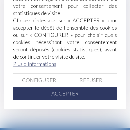
texte visant à renforcer la protection des enfants
votre consentement pour collecter des
Black Friday : attention aux pièges sur les sites
statistiques de visite.
de e-commerce !
Cliquez ci-dessous sur « ACCEPTER » pour
Télétravail : un retour en arrière est-il possible ?
accepter le dépôt de l'ensemble des cookies
La donation effectuée au profit du conjoint de
ou sur « CONFIGURER » pour choisir quels
l’époux successible n’est pas rapportable
cookies nécessitant votre consentement
Les salariés à temps partiel sont-ils privés d'une
seront déposés (cookies statistiques), avant
pension de retraite adéquate ?
de continuer votre visite du site.
Protection renforcée des salariées enceintes :
Plus d'informations
nullité du licenciement et indemnités
compensatoires
CONFIGURER
REFUSER
<<
<
...
42
43
44
45
46
47
48
...
ACCEPTER
>
>>