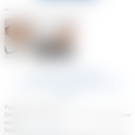
menu
Accueil
Une journée de solidarité doublée en 2025 ?
Vous êtes ici :
UNE JOURNÉE DE
SOLIDARITÉ DOUBLÉE EN
2025 ?
Publié le :
25/11/2024
Droit du travail - Employeurs
/
Droit de la protection
sociale
Source :
www.legisocial.fr