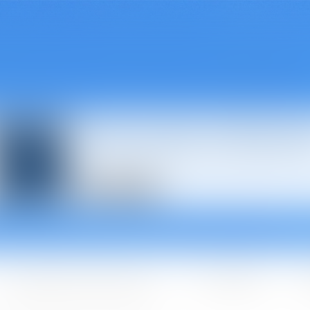
Avocats à Épina
Les domaines d'intervention
Les + BGBJ
A