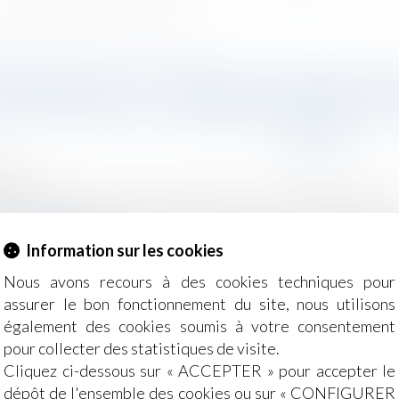
s de la libération de leur agresseur : adoption à l'AN
RMATION ET PROTECTION DES V
S LORS DE LA LIBÉRATION DE L
À L'AN
2026
e, des personnes et de leur patrimoine
/
Violences familiale
ndedudroit.fr
 loi visant à garantir l’information et la protection effec
Information sur les cookies
r agresseur a été adoptée par les députés en première lectu
Nous avons recours à des cookies techniques pour
assurer le bon fonctionnement du site, nous utilisons
également des cookies soumis à votre consentement
pour collecter des statistiques de visite.
Cliquez ci-dessous sur « ACCEPTER » pour accepter le
dépôt de l'ensemble des cookies ou sur « CONFIGURER