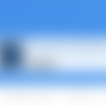
Avocats à Épina
Les domaines d'intervention
Les + BGBJ
A