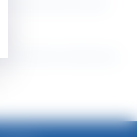
ommuns doit des récompenses à la communauté
éenne
nte et de l’acquisition et de la diffusion d’œuvres
>