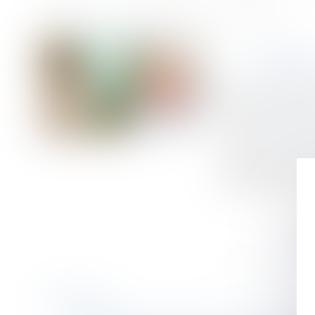
Accueil
Inceste : la Ciivise veut associer les jeunes à ses travaux
Vous êtes ici :
INCEST
Publié le :
18/10/
Droit de la famill
Source :
www.weka
La Ciivise, comm
notamment sur les
relance après une
Historique