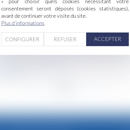
» pour choisir quels cookies nécessitant votre
 d'épargne de retraite complémentaire avec des deniers c
consentement seront déposés (cookies statistiques),
ptitude consécutif à un arrêt de travail
avant de continuer votre visite du site.
faute de clientèle : un exemple à suivre ?
Plus d'informations
faut-il s’attendre ?
ormes numériques définitivement adoptée par l'Union europ
ACCEPTER
aladie
CONFIGURER
REFUSER
 ses travaux
ventuelles pratiques dans le secteur de la télévision paya
tion du PACS pas toujours aisé
 obligatoire
<<
<
...
46
47
48
49
50
51
52
...
>
>