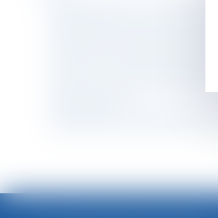
L'époux ayant alimenté un compte personnel
Indemnité de préavis et licenciement pour ina
Il obtient la baisse de son loyer rue de Rivoli 
Exonération de cotisations patronales : à quoi 
La directive sur les travailleurs des platef
Nouveau formulaire d’arrêt de travail pour m
Inceste : la Ciivise veut associer les jeunes à
L’Autorité de la concurrence s’autosaisit d’é
cinématographiques
Epargne salariale : le déblocage pour dissolu
Vote électronique, n’oubliez pas la formation