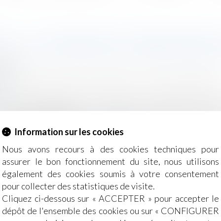
E : LA CIIVISE VEUT ASSOCIER L
2024
e, des personnes et de leur patrimoine
/
Violences familiale
.fr
ission indépendante sur l'inceste, a présenté vendredi
 enfants handicapés, et ses projets pour intégrer les jeun
 crise de gouvernance...
Lire la suite
Information sur les cookies
Nous avons recours à des cookies techniques pour
assurer le bon fonctionnement du site, nous utilisons
également des cookies soumis à votre consentement
pour collecter des statistiques de visite.
Cliquez ci-dessous sur « ACCEPTER » pour accepter le
dépôt de l'ensemble des cookies ou sur « CONFIGURER