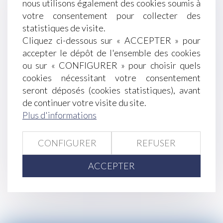
nous utilisons également des cookies soumis à
Une personne âgée peut être victime d'un abus
votre consentement pour collecter des
de faiblesse même si ses facultés ne sont pas
statistiques de visite.
altérées - Éditions Francis Lefebvre
Cliquez ci-dessous sur « ACCEPTER » pour
Vapotage au travail: ce qui est (encore) possible
accepter le dépôt de l'ensemble des cookies
et ce qui ne l'est plus - L'Express L'Entreprise
ou sur « CONFIGURER » pour choisir quels
Le compte pénibilité devient le compte
cookies nécessitant votre consentement
professionnel de prévention, avec des
seront déposés (cookies statistiques), avant
obligations allégées pour les employeurs
de continuer votre visite du site.
Divorce selon la charia : la France ne le reconnaît
Plus d'informations
plus depuis 2004 | SOS conso
RF social : l'information sur la gestion du
personnel (droit du travail, déclaration sociale...)
CONFIGURER
REFUSER
<<
<
...
260
261
262
263
264
265
ACCEPTER
266
...
>
>>