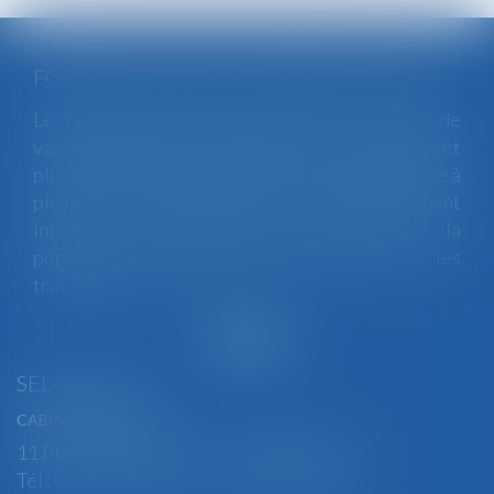
FORTES CHALEURS : MESURES DE PRÉVENTION ET ACTIONS DE L'INSPECTION DU TRAVAIL
Le changement climatique entraine la survenue de
vagues de chaleur plus fréquentes, plus longues et
plus intenses. Depuis la fin mai, la France fait face à
plusieurs épisodes caniculaires particulièrement
intenses, qui constituent un risque pour la
population générale, mais également pour les
travailleurs...
Lire la suite
SELARL BGBJ
CABINET PRINCIPAL
11 Place Edmond Henry - 88000 ÉPINAL
Tél : 03 29 82 29 04 - Fax : 03 29 64 06 84