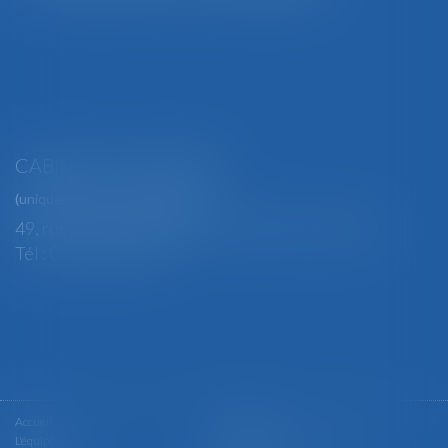
CABINET SECONDAIRE
(uniquement sur rendez-vous)
49, rue Thiers - 88100 SAINT-DIÉ DES VOSGES
Tél : 03 29 56 15 98
Accueil
Le cabinet
L'équipe
Les domaines d'intervention