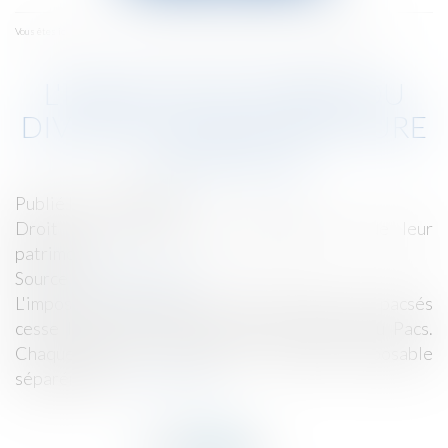
menu
Accueil
L'imposition l'année du divorce ou de la rupture - LégiFiscal
Vous êtes ici :
L'IMPOSITION L'ANNÉE DU
DIVORCE OU DE LA RUPTURE
- LÉGIFISCAL
Publié le :
09/10/2017
Droit de la famille, des personnes et de leur
patrimoine
Source :
www.legifiscal.fr
L'imposition commune des couples mariés ou pacsés
cesse l'année du divorce ou de la rupture du Pacs.
Chaque époux ou partenaire redevient imposable
séparément...
Lire la suite