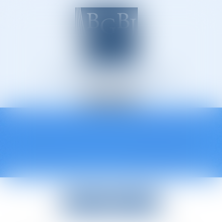
Avocats à Épinal
Ouvrir
le