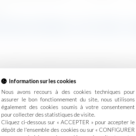
rise
STE DE TRAVAIL, IL EST VIRÉ - L
 donné raison à un agent de sécurité contestant son licenc
duira pas forcément tout droit au licenciement. En tout cas, 
 mois de juillet 2013. Un employé d'une petite entrepris
Information sur les cookies
uite
Nous avons recours à des cookies techniques pour
assurer le bon fonctionnement du site, nous utilisons
également des cookies soumis à votre consentement
pour collecter des statistiques de visite.
Cliquez ci-dessous sur « ACCEPTER » pour accepter le
dépôt de l'ensemble des cookies ou sur « CONFIGURER