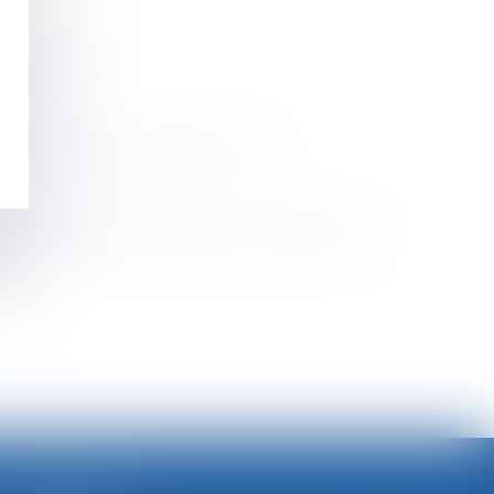
r Familial
 le contrat ? - Editions Tissot
uppression de la taxation sur les CDD courts
urs
>>