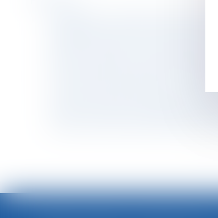
Historique
Loi applicable à la recherche de paternité lo
Indépendants : un délai de carence de trois jo
Protection juridique - Vivre avec l'autisme - 
Succession : les droits du nouveau conjoint en
CDD de remplacement : quelles informations s
Viol sur mineurs: pourquoi existe-t-il un délai
Il s'endort à son poste de travail, il est viré -
Convention d'assurance chômage du 14 avril 2
Recours à l'intérim ou au statut d'auto-entrep
Le droit à succession des enfants adultérins e
<<