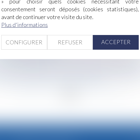
» pour choisir quels cookies nécessitant votre
consentement seront déposés (cookies statistiques),
rsque la mère est américaine | Dalloz Actualité
avant de continuer votre visite du site.
urs pour les arrêts de travail de plus d’une semaine | Dossie
Plus d'informations
Ministère des Affaires sociales et de la Santé
 cas de remariage | Dossier Familial
ACCEPTER
ur le remplacement dois-je impérativement mentionner dans
CONFIGURER
REFUSER
 de prescription ? - L'Express
 L'Express L'Entreprise
017 : création d'une contribution patronale de 0,05 % et s
reneur: les juridictions n'hésitent plus à punir les employe
t la sécurité juridique - La Gazette du Palais
<
...
270
271
272
273
274
275
276
...
>