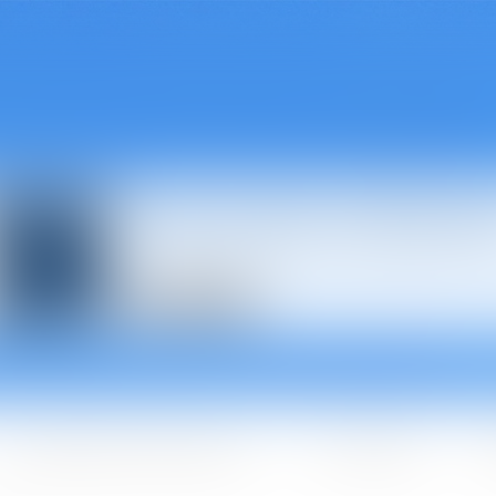
Avocats à Épina
Les domaines d'intervention
Les + BGBJ
A