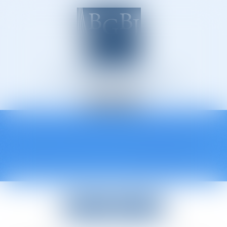
Avocats à Épinal
Ouvrir
le