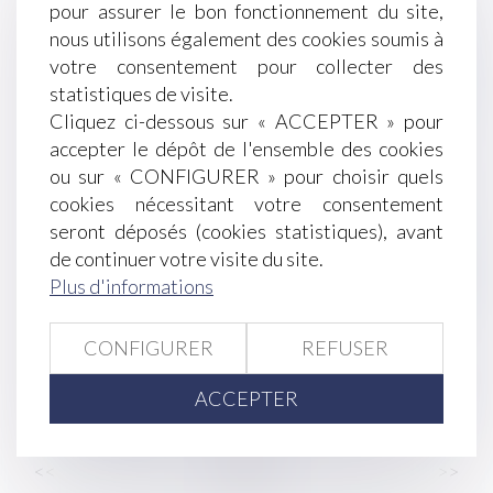
Harcèlement sexuel : la victime n'a pas besoin
pour assurer le bon fonctionnement du site,
d'être directement visée
nous utilisons également des cookies soumis à
Obligation de formation : le manquement de
votre consentement pour collecter des
l'employeur n'ouvre pas automatiquement droit à
statistiques de visite.
réparation !
Cliquez ci-dessous sur « ACCEPTER » pour
Accidents du travail : indemnisation limitée à
accepter le dépôt de l'ensemble des cookies
quatre ans
ou sur « CONFIGURER » pour choisir quels
Un processus irréversible de départ des lieux du
cookies nécessitant votre consentement
locataire fait obstacle au repentir du bailleur
seront déposés (cookies statistiques), avant
Le collatéral engagé dans un PACS ne peut pas
de continuer votre visite du site.
bénéficier de l’exonération prévue par l’art. 796-
Plus d'informations
0-ter du CGI : fondement et portée de la
jurisprudence
CONFIGURER
REFUSER
Comment se protéger du démarchage abusif ?
RGDU : quel est le montant du Smic brut retenu
ACCEPTER
pour 2026 ?
<<
<
...
2
3
4
5
6
7
8
...
>
>>