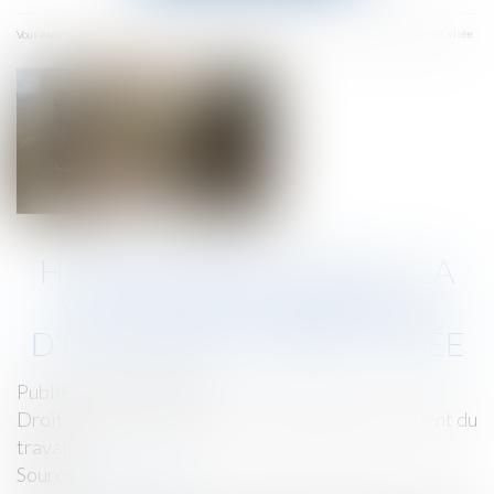
menu
Accueil
Harcèlement sexuel : la victime n'a pas besoin d'être directement visée
Vous êtes ici :
HARCÈLEMENT SEXUEL : LA
VICTIME N'A PAS BESOIN
D'ÊTRE DIRECTEMENT VISÉE
Publié le :
02/07/2026
Droit du travail - Salariés
/
Responsabilité accident du
travail
Source :
www.weka.fr