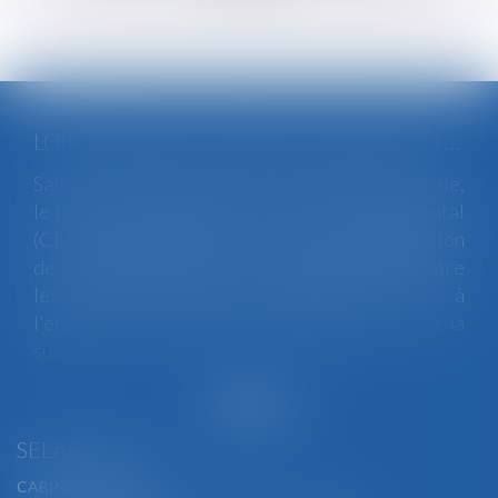
LOI INTÉGRALE CONTRE LES VIOLENCES SEXISTES ET SEXUELLES : LE CESE POSE LES CONDITIONS DE RÉUSSITE DE LA FUTURE LOI
Saisi par la Présidente de l'Assemblée nationale,
le Conseil économique, social et environnemental
(CESE) a adopté ce jour son avis sur la proposition
de loi visant à lutter de manière intégrale contre
les violences sexistes et sexuelles commises à
l'encontre des femmes et des enfants...
Lire la
suite
SELARL BGBJ
CABINET PRINCIPAL