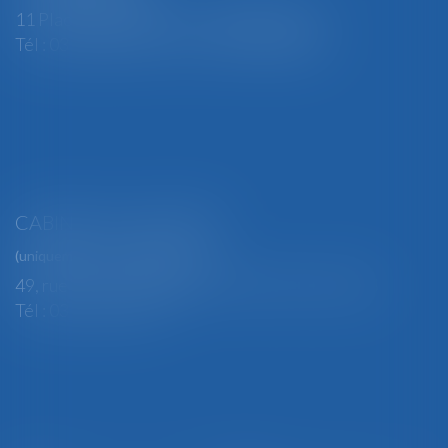
11 Place Edmond Henry - 88000 ÉPINAL
Tél : 03 29 82 29 04 - Fax : 03 29 64 06 84
CABINET SECONDAIRE
(uniquement sur rendez-vous)
49, rue Thiers - 88100 SAINT-DIÉ DES VOSGES
Tél : 03 29 56 15 98