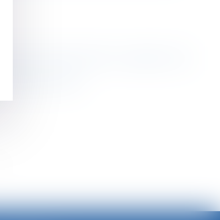
fabricants Schneider Electric et Legrand et des
icle 2224 du Code civil
>