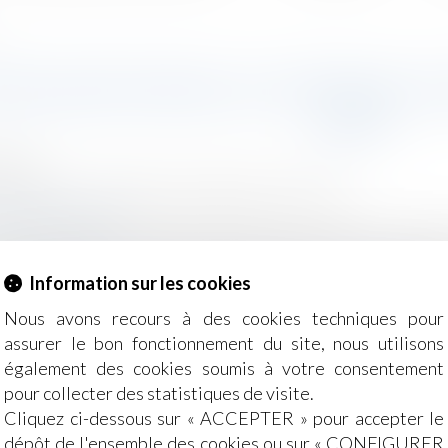
INVOQUÉS DANS LA LETTRE DE L
JUGE
2024
- Employeurs
/
Relation individuelles au travail
g-juridique.com
ion considère qu’il résulte des articles L 1232-1 et L 1232
u litige en ce qui concerne les griefs articulés à l'encontr
Information sur les cookies
efs invoqués dans la lettre de licenciement...
Lire la suite
Nous avons recours à des cookies techniques pour
assurer le bon fonctionnement du site, nous utilisons
également des cookies soumis à votre consentement
pour collecter des statistiques de visite.
Cliquez ci-dessous sur « ACCEPTER » pour accepter le
dépôt de l'ensemble des cookies ou sur « CONFIGURER