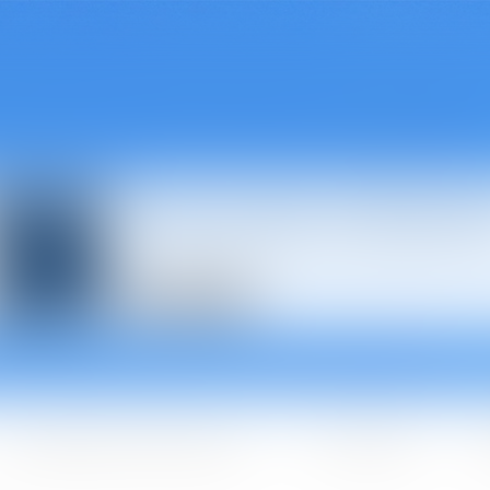
Avocats à Épina
Les domaines d'intervention
Les + BGBJ
A