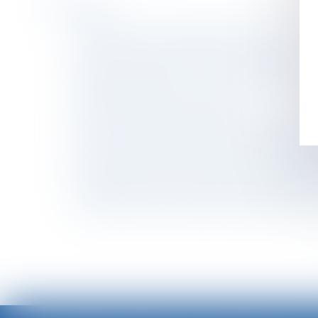
Historique
Conditions de recevabilité de l'action syndic
Travail de nuit : prévention des risques
Violences sexuelles : favoriser le recueil de 
Matériel électrique : l’Autorité prononce
distributeurs Rexel et Sonepar
L’action en délivrance de legs est une action 
Dossier de surendettement : précisions sur l’
Griefs invoqués dans la lettre de licenciement
Epargne retraite et communauté conjugale : l
Licenciement économique et offre de reclasse
La prévention des risques liés au grand froid 