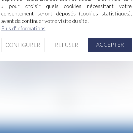
» pour choisir quels cookies nécessitant votre
ale au nom d'un salarié intérimaire
consentement seront déposés (cookies statistiques),
avant de continuer votre visite du site.
preuves à l'hôpital, même sans dépôt de plainte
Plus d'informations
 une sanction de 470 millions d’euros à l’encontre des 
ACCEPTER
CONFIGURER
REFUSER
personnelle soumise à la prescription quinquennale de l'art
action en relevé de forclusion
 et office du juge
es bons comptes font les bons amis !
ment : attention au formalisme !
sur les chantiers
<<
<
...
44
45
46
47
48
49
50
...
>
>