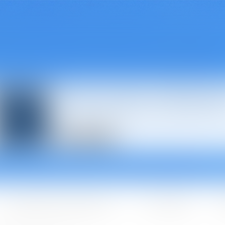
Avocats à Épina
Les domaines d'intervention
Les + BGBJ
A