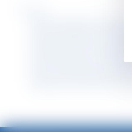
Historique
Action en reconnaissance d’un contrat de travai
Abus de position dominante : le droit de la co
Prévoyance complémentaire : la Cour de cass
Des legs avec faculté d'attribution excluent 
Frais professionnels : mieux vaut respecter l
Prestation compensatoire : non-prise en comp
Temps de trajet, d’habillage : quid de vos con
Soldes : consommateurs, quels sont vos droits
Contrôle Urssaf : le redressement est nul s'i
Réévaluation de la valeur d'un bien reçu par 
<<