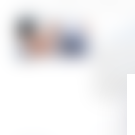
Accueil
Frais professionnels : mieux vaut respecter la modalité d'indemni
Vous êtes ici :
F
MODAL
Publié le :
15/06/
Droit du travail 
Source :
www.editi
Lorsque le contra
la jurisprudence,
offre l'occasion
l'employeur.
Lire 