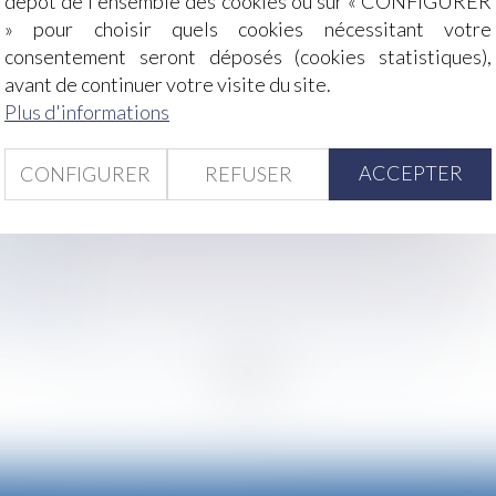
dépôt de l'ensemble des cookies ou sur « CONFIGURER
» pour choisir quels cookies nécessitant votre
consentement seront déposés (cookies statistiques),
l : quel délai pour agir ?
avant de continuer votre visite du site.
ncurrence peut-il limiter la liberté d'expression de l'entrep
Plus d'informations
ation rappelle le régime des contributions patronales
la qualification de testament-partage
ACCEPTER
CONFIGURER
REFUSER
a modalité d'indemnisation prévue au contrat de travail
te de l’occupation gratuite du domicile conjugal
treparties ?
 ?
l est fondé sur des informations obtenues auprès de tiers
succession
<
...
125
126
127
128
129
130
131
...
>