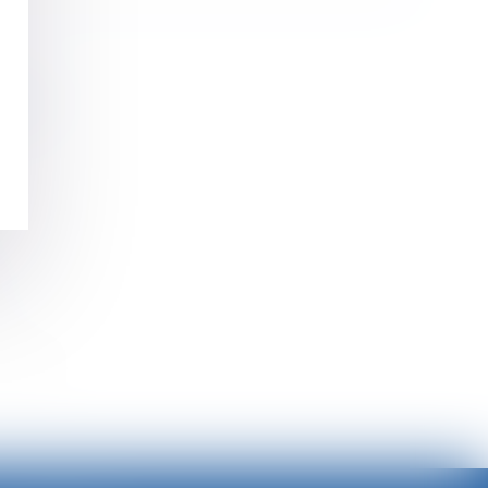
rise ?
>>