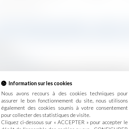
sation prévue au contrat de travail
RAIS PROFESSIONNELS : MIEUX 
ITÉ D'INDEMNISATION PRÉVUE 
2022
- Employeurs
ons-legislatives.fr
t de travail d'un salarié prévoit une modalité d'indemnisat
 l'employeur ne peut pas rembourser ces frais par des prim
Information sur les cookies
 de rappeler quelques principes fondamentaux relatifs à
la suite
Nous avons recours à des cookies techniques pour
assurer le bon fonctionnement du site, nous utilisons
également des cookies soumis à votre consentement
pour collecter des statistiques de visite.
Cliquez ci-dessous sur « ACCEPTER » pour accepter le