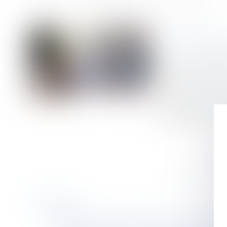
Accueil
La fouille des effets d'un salarié est strictement encadrée
Vous êtes ici :
LA FOUI
Publié le :
28/01/
Droit du travail 
Source :
www2.edit
La fouille liée à
(police ou gendar
Historique
Conséquence du temps partiel modulé, non amé