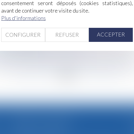
ion de clauses abusives dans ses CGV
consentement seront déposés (cookies statistiques),
l permettant de valider un trimestre de retraite en 2019
avant de continuer votre visite du site.
x informations relatives aux enfants
Plus d'informations
taire
ment encadrée
ACCEPTER
CONFIGURER
REFUSER
on jurisprudentielle sur sa licéité
tôt connus de tous
n nouvel outil de départs volontaires
endants | Le portail des ministères économiques et financier
<
...
223
224
225
226
227
228
229
...
>
CABINET SECONDAIRE
(uniquement sur rendez-vous)
,