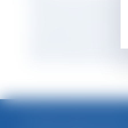
L'opérateur mobile Free condamné pour ment
La CNAV précise le montant du salaire minima
Convention de divorce et précisions quant au
Vers un assouplissement de la réserve hérédi
La fouille des effets d'un salarié est stricte
Système de géolocalisation au travail, précisi
Les bénéficiaires effectifs des sociétés bien
Rupture conventionnelle collective (RCC) : u
Tout savoir sur la Sécurité sociale des indép
<<
LOI INTÉGRALE CONTRE LES VIOLENCES SEXISTES ET SEXUELLES : LE CESE POSE LES CONDITIONS DE RÉUSSITE DE LA FUTURE LOI
Saisi par la Présidente de l'Assemblée nationale