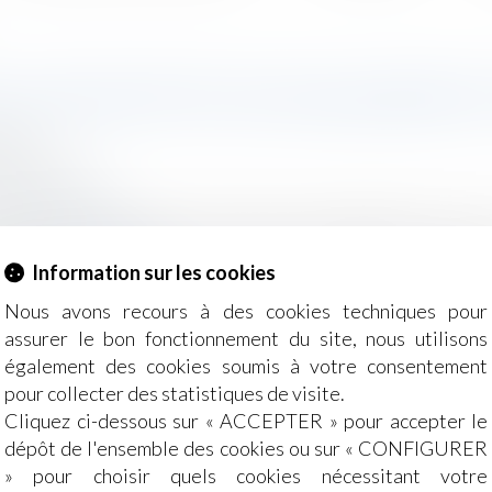
LLE DES EFFETS D'UN SALARIÉ 
2019
- Employeurs
ions-tissot.fr
 la recherche d’objets volés relève normalement de la se
merie)...
Lire la suite
Information sur les cookies
Nous avons recours à des cookies techniques pour
assurer le bon fonctionnement du site, nous utilisons
également des cookies soumis à votre consentement
pour collecter des statistiques de visite.
Cliquez ci-dessous sur « ACCEPTER » pour accepter le
dépôt de l'ensemble des cookies ou sur « CONFIGURER
nagé suite aux dispositions de la loi du 20 août 2008
» pour choisir quels cookies nécessitant votre