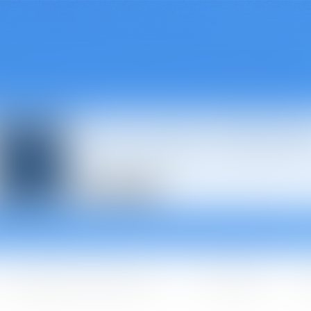
Avocats à Épina
Les domaines d'intervention
Les + BGBJ
A