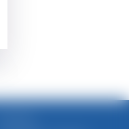
s
>>
SELARL BGBJ
CABINET PRINCIPAL