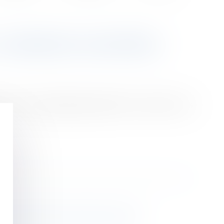
E-COMMERCE EUROPÉEN
t fin au géoblocage injustifié : les biens et les
des juridictions de sécurité sociale ?