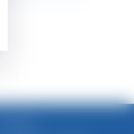
>>
SELARL BGBJ
CABINET PRINCIPAL