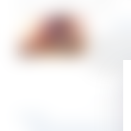
Accueil
La fin du géoblocage dans le e-commerce européen
Vous êtes ici :
LA 
Publié le :
13/12/
Droit de la cons
Source :
www.tout
Depuis le 3 décem
services des profe
Historique
Indemnisation de la perte d’emploi résultant d