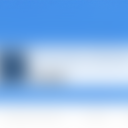
Avocats à Épina
Les domaines d'intervention
Les + BGBJ
A