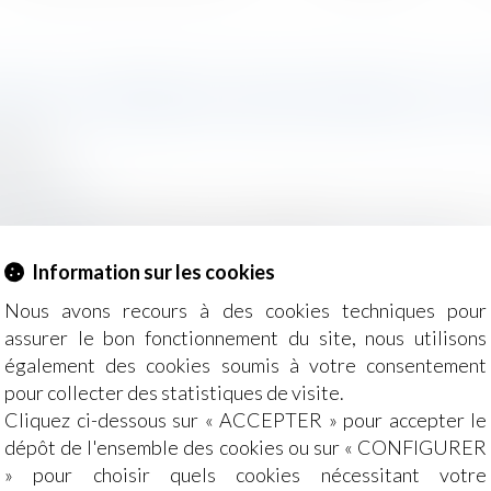
FIN DU GÉOBLOCAGE DANS LE 
2018
ommation
eleurope.eu
bre 2018, le règlement (UE) 2018/302 est en vigueur et me
ssionnels de toute l’UE s’offrent à vous...
Lire la suite
Information sur les cookies
Nous avons recours à des cookies techniques pour
assurer le bon fonctionnement du site, nous utilisons
également des cookies soumis à votre consentement
pour collecter des statistiques de visite.
Cliquez ci-dessous sur « ACCEPTER » pour accepter le
dépôt de l'ensemble des cookies ou sur « CONFIGURER
’un accident du travail : compétence du juge prud’homal ou 
» pour choisir quels cookies nécessitant votre