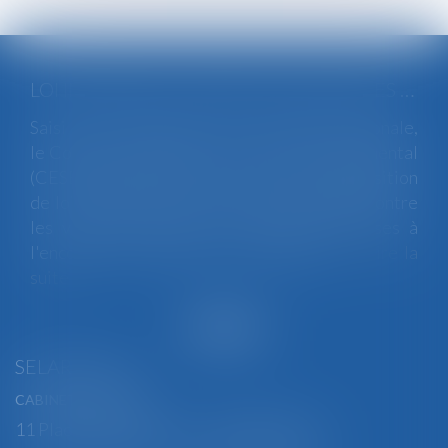
LOI INTÉGRALE CONTRE LES VIOLENCES SEXISTES ET SEXUELLES : LE CESE POSE LES CONDITIONS DE RÉUSSITE DE LA FUTURE LOI
Saisi par la Présidente de l'Assemblée nationale,
le Conseil économique, social et environnemental
(CESE) a adopté ce jour son avis sur la proposition
de loi visant à lutter de manière intégrale contre
les violences sexistes et sexuelles commises à
l'encontre des femmes et des enfants...
Lire la
suite
SELARL BGBJ
CABINET PRINCIPAL
11 Place Edmond Henry - 88000 ÉPINAL