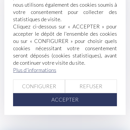
nous utilisons également des cookies soumis à
l’exclusion d’une formation ?
votre consentement pour collecter des
Prestation compensatoire : prise en compte des
statistiques de visite.
charges et ressources de chaque époux
Cliquez ci-dessous sur « ACCEPTER » pour
Indemnisation des arrêts maladie : les 11
accepter le dépôt de l'ensemble des cookies
commandements de la CPME
ou sur « CONFIGURER » pour choisir quels
Transmission de patrimoine : les atouts de
cookies nécessitant votre consentement
l'assurance-vie
seront déposés (cookies statistiques), avant
Salariés : dissimuler un cumul d'emplois peut
de continuer votre visite du site.
entraîner un licenciement
Plus d'informations
Les victimes d'ententes demandent des
indemnités
CONFIGURER
REFUSER
Faut-il réformer les droits de succession ?
ACCEPTER
<<
<
...
233
234
235
236
237
238
239
...
>
>>