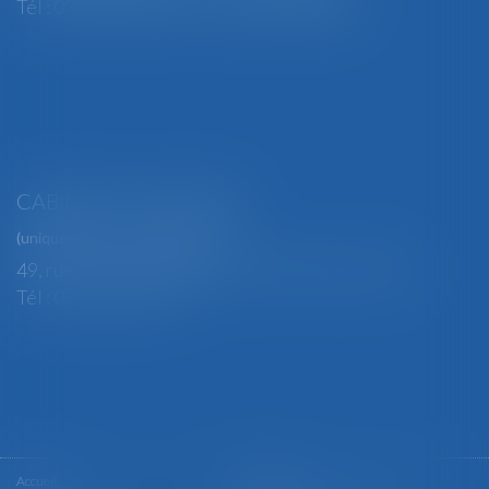
Tél : 03 29 82 29 04 - Fax : 03 29 64 06 84
CABINET SECONDAIRE
(uniquement sur rendez-vous)
49, rue Thiers - 88100 SAINT-DIÉ DES VOSGES
Tél : 03 29 56 15 98
Accueil
Le cabinet