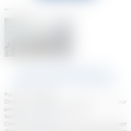
menu
Accueil
Faut-il réformer les droits de succession ?
Vous êtes ici :
FAUT-IL RÉFORMER LES
DROITS DE SUCCESSION ?
Publié le :
19/09/2018
Droit de la famille, des personnes et de leur
patrimoine
/
Patrimoine et succession
Source :
www.leparisien.fr
L’idée de valoriser le travail plutôt que l’héritage
divise les partis, même celui de la majorité. Stanislas