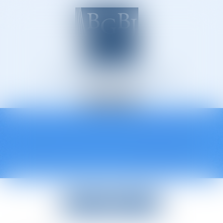
Avocats à Épinal
Ouvrir
le