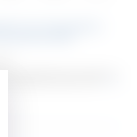
RENT SUCCESSIVEMENT :
 SALAIRE DIFFÉRÉ
ession
écès de son père dès lors qu’il a travaillé sur le
t l’exploitation par sa mère, qui a suivi...
Lire la