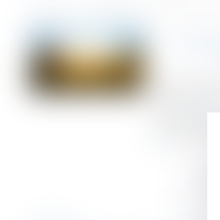
Accueil
Exploitation gérée par chaque parent successivement : prescriptio
Vous êtes ici :
EXPLO
Publié le :
28/11/
Droit de la famill
Source :
www.efl.f
Un descendant doi
fonds agricole un
suite