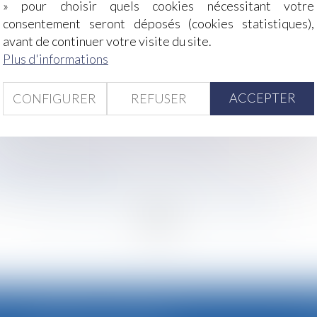
» pour choisir quels cookies nécessitant votre
consentement seront déposés (cookies statistiques),
 motif d'un CDD, même 15 ans après
avant de continuer votre visite du site.
e justifie pas forcément une prise d’acte de la rupture
Plus d'informations
elles taxes douanières ?
dentogènes » concernées par la pénalité « pénibilité » à co
ACCEPTER
CONFIGURER
REFUSER
pecte : à quoi le salarié a-t-il droit ?
s en question ?
du travail - Rupture du contrat de travail
 restaurants dès 2021
vement : prescription de l’action en salaire différé
<
...
227
228
229
230
231
232
233
...
>