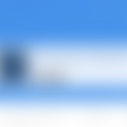
Avocats à Épina
Les domaines d'intervention
Les + BGBJ
A