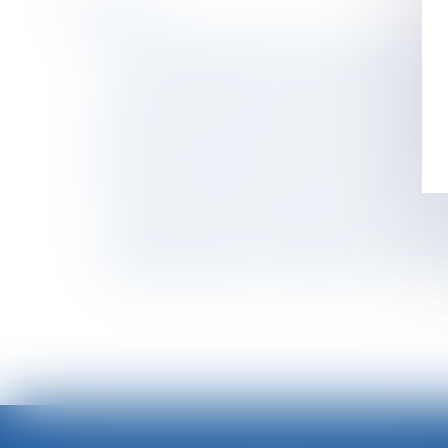
Historique
C'est à l'employeur de prouver la réalité du
Le non-paiement des heures supplémentaires n
Achats à l’étranger : quelles limitations et qu
Les entreprises d'au moins 50 salariés « acci
Nullité du contrat conclu pendant la période sus
Déshériter ses enfants, un tabou bientôt remi
L'Assemblée vote la simplification du divorce
Les contours du préjudice nécessaire en droit 
Les doggy bags seront obligatoires dans les
Exploitation gérée par chaque parent successi
<<