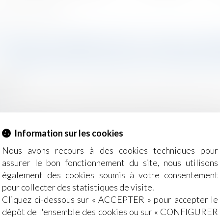
n de l’action en salaire différé
ITATION GÉRÉE PAR CHAQUE PA
PRESCRIPTION DE L’ACTION EN
2018
e, des personnes et de leur patrimoine
/
Patrimoine et succ
r
t revendiquer sa créance de salaire différé à compter du d
iquement pendant l’exploitation de ce dernier et non pendan
Information sur les cookies
Nous avons recours à des cookies techniques pour
assurer le bon fonctionnement du site, nous utilisons
également des cookies soumis à votre consentement
pour collecter des statistiques de visite.
Cliquez ci-dessous sur « ACCEPTER » pour accepter le
dépôt de l'ensemble des cookies ou sur « CONFIGURER