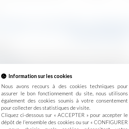
s ?
2024 ET JO DE PARIS : UN RIS
CONJUGALES 
2024
e, des personnes et de leur patrimoine
/
Violences familiale
docteurs.fr
e corrélation entre le nombre de violences conjugales et
Information sur les cookies
 Comment prévenir ces violences et comment réagir ?...
Lire
Nous avons recours à des cookies techniques pour
assurer le bon fonctionnement du site, nous utilisons
également des cookies soumis à votre consentement
pour collecter des statistiques de visite.
Cliquez ci-dessous sur « ACCEPTER » pour accepter le
dépôt de l'ensemble des cookies ou sur « CONFIGURER