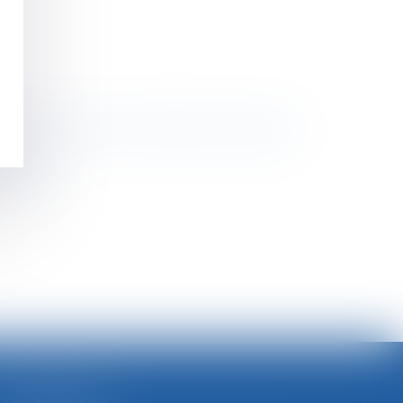
ériaux vendus et les conditions de transport
e travail
>
SELARL BGBJ