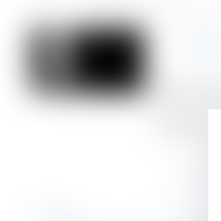
Accueil
Euro 2024 et JO de Paris : un risque accru de violences conjugale
Vous êtes ici :
EURO 
Publié le :
12/07/
Droit de la famill
Source :
www.allo
Il existerait un
plusieurs études.
Historique