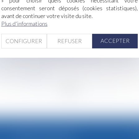
» pour choisir quels cookies nécessitant votre
 AT/MP
consentement seront déposés (cookies statistiques),
e la Cour de cassation
avant de continuer votre visite du site.
smettre son patrimoine à moindres frais ?
Plus d'informations
ssion si le consentement de l’employeur est vicié !
ACCEPTER
CONFIGURER
REFUSER
endeur doit prendre en compte les caractéristiques des mat
ourront-ils circuler pendant les JO ?
travail à temps partiel à un salarié victime d’un accident d
violences conjugales ?
<<
<
...
56
57
58
59
60
61
62
...
>
>
CABINET SECONDAIRE