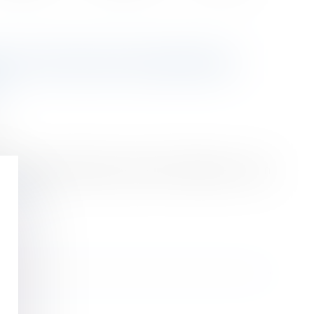
QUE ACCRU DE VIOLENCES
?
s
 les grands évènements sportifs médiatisés, selon
 la suite