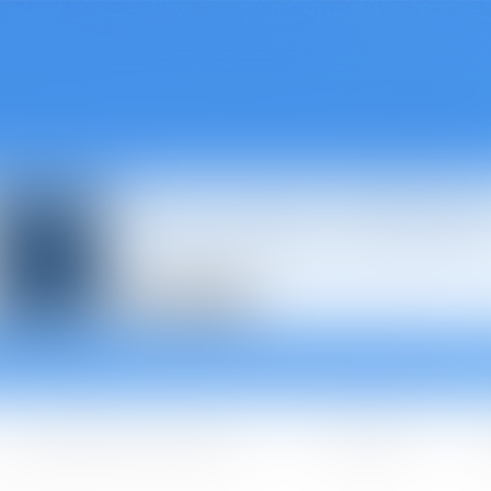
Avocats à Épina
Les domaines d'intervention
Les + BGBJ
A