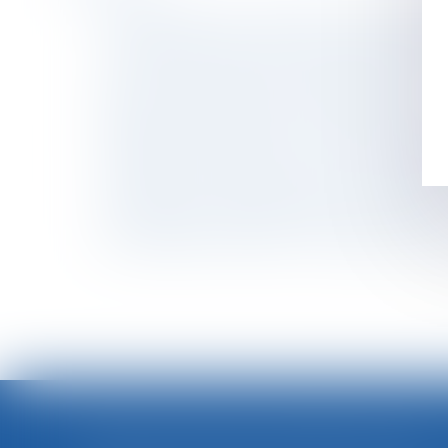
Travail temporaire : imputation du coût des
La notion de parasitisme : une mise au point d
SCI familiale : un bon moyen de gérer et tran
Assurance chômage : la réforme attendra…
Rupture conventionnelle : il s’agit d’une démi
Obligation d’information et de conseil : le v
Comment les salariés et leurs représentants p
L’employeur ne peut pas imposer un contrat de 
Arrêt maladie : modalités de la contre-visite
Euro 2024 et JO de Paris : un risque accru de 
FORTES CHALEURS : MESURES DE PRÉVENTION ET ACTIONS DE L'INSPECTION DU TRAVAIL