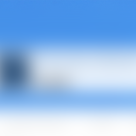
Avocats à Épina
Les domaines d'intervention
Les + BGBJ
A