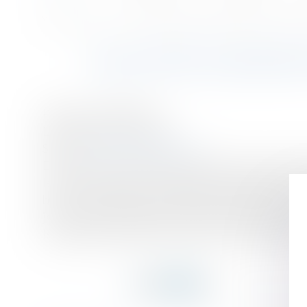
Accueil
"Elle a été licenciée pour avoir signé à la place des élèves" - L'E
Vous êtes ici :
"ELLE A ÉTÉ LICENCIÉE
Publié le :
04/04/2017
Droit du travail - Salariés
Source :
lentreprise.lexpress.fr
Directrice d'une école pour adultes, Suzanne a ét
les autres associés voulaient qu'elle vende ses pa
bureau de jugement est publique. Régulièrement, u
janvier 2017 à 15h40. Entouré deux conseillères et
le régime de garantie des salaires (1)] est présent.