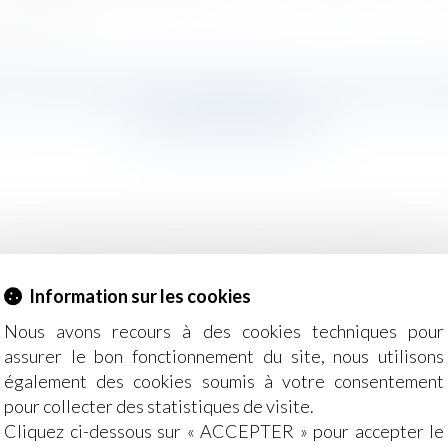
xpress l'Entreprise
 POUR AVOIR SIGNÉ À LA PLACE D
L'ENTREPRISE
é licenciée pour de fausses signatures. Elle réclame prè
rts. Les conflits qui animent les prud'hommes reflètent qu
ne journaliste de L'Express assiste aux débats. Paris, c
Information sur les cookies
 d'un conseiller, le président appelle les avocats de Suzann
Nous avons recours à des cookies techniques pour
..
Lire la suite
assurer le bon fonctionnement du site, nous utilisons
également des cookies soumis à votre consentement
pour collecter des statistiques de visite.
Cliquez ci-dessous sur « ACCEPTER » pour accepter le