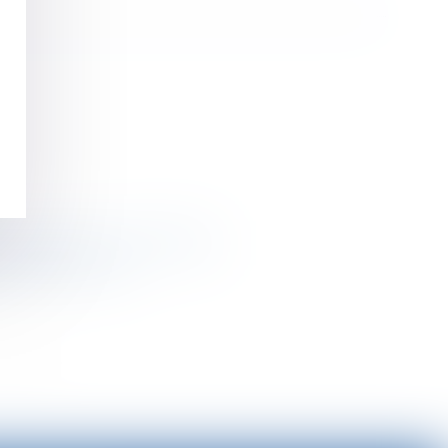
 une prise d'acte - RF SOCIAL
 - Editions Tissot
>>