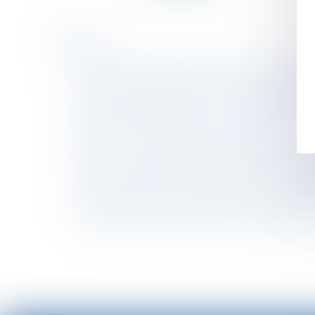
Historique
L’autorité parentale dans les couples séparés
Actions en dommages et intérêts du fait des p
Santé -Préretraite amiante : extension du dispo
Séparation de concubins : la construction sur l
Qu’est-ce qu’une garantie commerciale ?
Succession : les dispositions à prendre, les 
Le non-respect par l'employeur de son obligat
Convocation à un entretien préalable : doit-on 
Avez-vous besoin de reconnaître votre enfant
"Elle a été licenciée pour avoir signé à la pla
<<