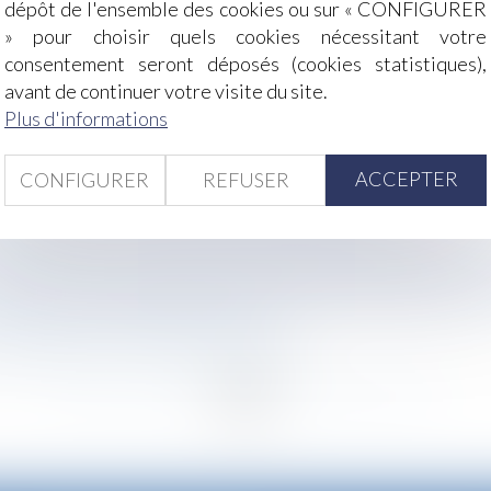
dépôt de l'ensemble des cookies ou sur « CONFIGURER
» pour choisir quels cookies nécessitant votre
consentement seront déposés (cookies statistiques),
avant de continuer votre visite du site.
 | Dossier Familial
Plus d'informations
ratiques anticoncurrentielles : circulaire
sitif à la fonction publique | service-public.fr
ACCEPTER
CONFIGURER
REFUSER
e terrain de l’un d’eux - La Gazette du Palais
pièges à éviter - Les Echos Patrimoine ©shutterstock
ion de sécurité de résultat ne justifie pas nécessairement
préciser les griefs afin de respecter les droits du salarié ?
 ? | Dossier Familial © FamVeld
ce des élèves" - L'Express l'Entreprise
<
...
271
272
273
274
275
276
277
...
>