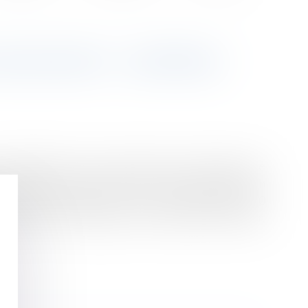
ES ÉLÈVES" - L'EXPRESS
s de 150.000 euros aux prud'hommes, prétendant que
otidiennement notre histoire sociale. L'audience en
onseil des prud'hommes, section encadrement, le 20
e et de son ex-employeur; l'avocate de l'AGS [ndlr,