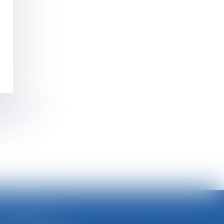
s à lui seul
SELARL BGBJ