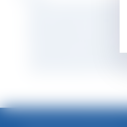
La durée des arrêts de travail sera plafonnée
Élections CSE : les limites de l’obligation de
Travailleurs détachés : fraude sociale sancti
Rupture conventionnelle : ce qui change au 
Réforme des baux commerciaux 2026 : ce qui c
Instruction en famille sans autorisation : co
Location financière et droit de rétractation 
Un employeur peut-il licencier une salariée qui
Concurrence déloyale et déontologie des expe
Annualisation du temps de travail : la prorat
FORTES CHALEURS : MESURES DE PRÉVENTION ET ACTIONS DE L'INSPECTION DU TRAVAIL