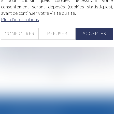
» pour choisir quels cookies nécessitant votre
 à partir du 1er septembre
consentement seront déposés (cookies statistiques),
 loyauté de l’employeur
avant de continuer votre visite du site.
onnée
Plus d'informations
1er septembre 2026
hange pour le bailleur qui gère seul
ACCEPTER
CONFIGURER
REFUSER
ndamnation des parents
du professionnel
 ne lui a pas indiqué qu'elle était enceinte ?
rts-comptables : le manquement déontologique ne suffit pa
isation du seuil ne peut être automatique
<<
<
...
3
4
5
6
7
8
9
...
>
>>
CABINET SECONDAIRE