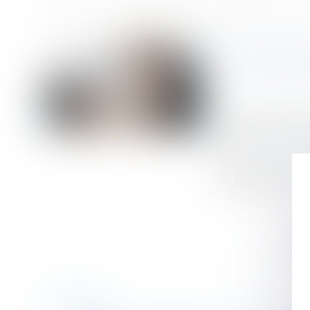
Accueil
La durée des arrêts de travail sera plafonnée à partir du 1er se
Vous êtes ici :
LA DURÉE
Publié le :
26/06/
Droit du travail 
Source :
www.serv
décret du 12 jui
prolongations pre
Historique