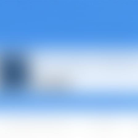
Avocats à Épina
Les domaines d'intervention
Les + BGBJ
A