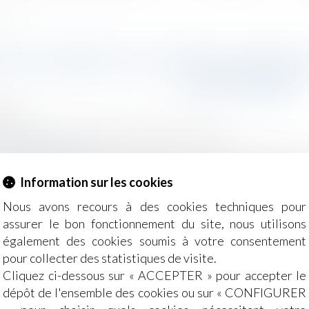
ptembre
 DES ARRÊTS DE TRAVAIL SERA 
SEPTEMBRE
2026
- Employeurs
/
Droit de la protection sociale
ice-public.gouv.fr
n 2026 crée l’article R.162-1-7-1 au code de la sécurit
Information sur les cookies
scrits à compter du 1er septembre 2026...
Lire la suite
Nous avons recours à des cookies techniques pour
assurer le bon fonctionnement du site, nous utilisons
également des cookies soumis à votre consentement
pour collecter des statistiques de visite.
Cliquez ci-dessous sur « ACCEPTER » pour accepter le
dépôt de l'ensemble des cookies ou sur « CONFIGURER