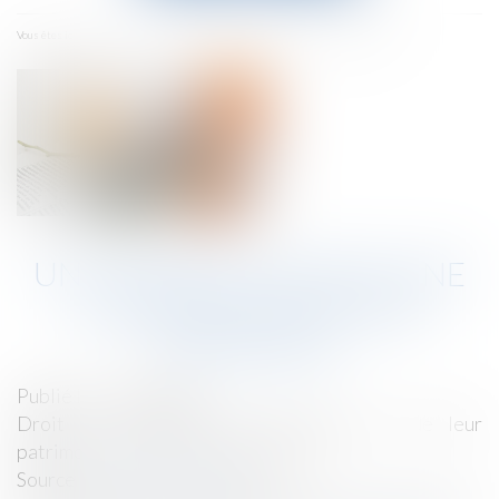
menu
Accueil
Un divorce favorise une «exhérédation» par testament
Vous êtes ici :
UN DIVORCE FAVORISE UNE
«EXHÉRÉDATION» PAR
TESTAMENT
Publié le :
31/08/2022
Droit de la famille, des personnes et de leur
patrimoine
/
Divorce et séparation
Source :
www.lerevenu.com