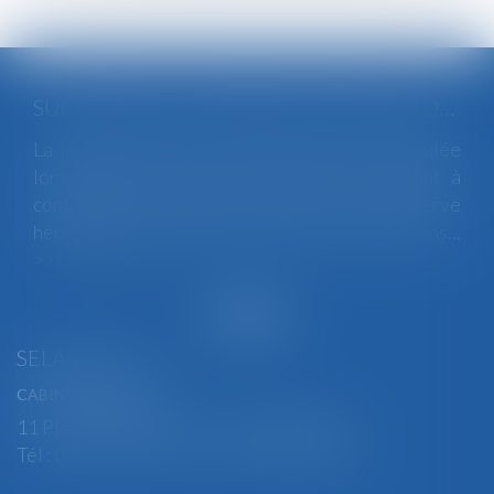
SUCCESSION : UNE RÉVOCATION DE DONATION FRAUDULEUSE PEUT CONSTITUER UN RECEL SUCCESSORAL
La révocation d'une donation peut être annulée
lorsqu'elle poursuit un but illicite consistant à
contourner les règles protectrices de la réserve
héréditaire et de la réunion fictive des donations...
Lire la suite
SELARL BGBJ
CABINET PRINCIPAL
11 Place Edmond Henry - 88000 ÉPINAL
Tél : 03 29 82 29 04 - Fax : 03 29 64 06 84