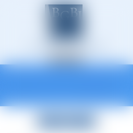
Avocats à Épinal
Ouvrir
le