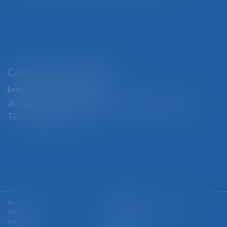
CABINET SECONDAIRE
(uniquement sur rendez-vous)
49, rue Thiers - 88100 SAINT-DIÉ DES VOSGES
Tél : 03 29 56 15 98
Accueil
Le cabinet
L'équipe
Les domaines d'intervention
Les + BGBJ
Actualités