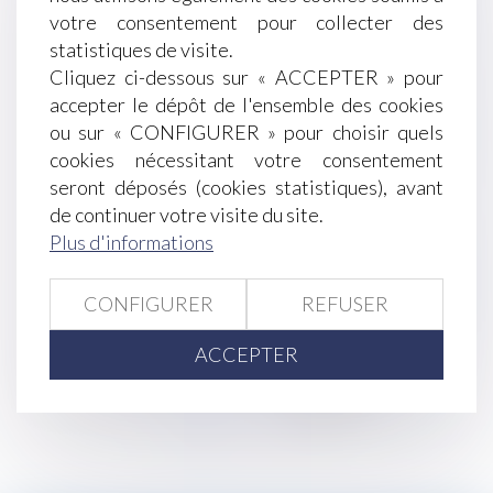
Achats sur internet : les droits des
votre consentement pour collecter des
consommateurs
statistiques de visite.
Succession : quelles règles pour les enfants,
Cliquez ci-dessous sur « ACCEPTER » pour
petits-enfants et arrière-petits-enfants ?
accepter le dépôt de l'ensemble des cookies
Les mesures des Urssaf pour soutenir les
ou sur « CONFIGURER » pour choisir quels
employeurs et indépendants confrontés aux
cookies nécessitant votre consentement
incendies
seront déposés (cookies statistiques), avant
Un divorce favorise une «exhérédation» par
de continuer votre visite du site.
testament
Plus d'informations
Le non-respect d’une procédure conventionnelle
après le licenciement invalide-t-il ce dernier ?
CONFIGURER
REFUSER
Rentrée scolaire 2022 : quelles sont les règles
prévues par le Code du travail ?
ACCEPTER
<<
<
...
119
120
121
122
123
124
125
...
>
>>