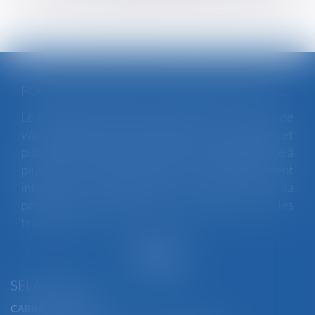
FORTES CHALEURS : MESURES DE PRÉVENTION ET ACTIONS DE L'INSPECTION DU TRAVAIL
Le changement climatique entraine la survenue de
vagues de chaleur plus fréquentes, plus longues et
plus intenses. Depuis la fin mai, la France fait face à
plusieurs épisodes caniculaires particulièrement
intenses, qui constituent un risque pour la
population générale, mais également pour les
travailleurs...
Lire la suite
SELARL BGBJ
CABINET PRINCIPAL