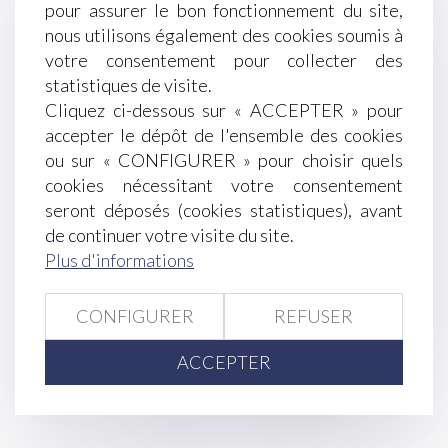
pour assurer le bon fonctionnement du site,
Violaine GUIDOT - MANGEOT Avocat au
nous utilisons également des cookies soumis à
Barreau d’Epinal
votre consentement pour collecter des
Amiante : le risque travaux est sous-évalué, Bien-
statistiques de visite.
être au travail - Les Echos Business
Cliquez ci-dessous sur « ACCEPTER » pour
J'ai remis une promesse d'embauche à un
accepter le dépôt de l'ensemble des cookies
potentiel salarié, puis-je me rétracter ? - Editions
ou sur « CONFIGURER » pour choisir quels
Tissot
cookies nécessitant votre consentement
Le rapport de l’ONPE pointe les difficultés à la
seront déposés (cookies statistiques), avant
mise en œuvre du ''projet pour l’enfant'' -
de continuer votre visite du site.
Gazette Santé Social
Plus d'informations
Le droit des contrats est réformé: trois pièges à
éviter - L'Express L'Entreprise
Il n'est pas obligatoire de mettre le nom marital
CONFIGURER
REFUSER
sur ses papiers - Mariage - Le Particulier
ACCEPTER
<<
<
...
281
282
283
284
285
286
287
...
>
>>