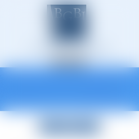
Avocats à Épinal
Ouvrir
le