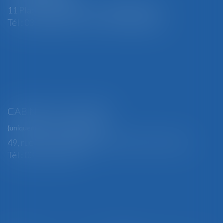
11 Place Edmond Henry - 88000 ÉPINAL
Tél : 03 29 82 29 04 - Fax : 03 29 64 06 84
CABINET SECONDAIRE
(uniquement sur rendez-vous)
49, rue Thiers - 88100 SAINT-DIÉ DES VOSGES
Tél : 03 29 56 15 98