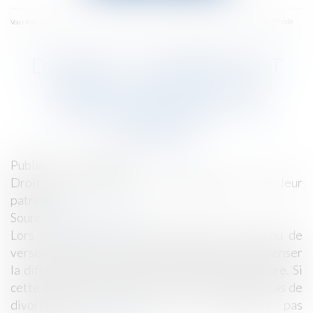
menu
Accueil
Divorce : comment est fixée la prestation compensatoire ? - Le Monde
Vous êtes ici :
DIVORCE : COMMENT EST
FIXÉE LA PRESTATION
COMPENSATOIRE ? - LE
MONDE
Publié le :
11/10/2016
Droit de la famille, des personnes et de leur
patrimoine
Source :
www.lemonde.fr
Lors d’un divorce, un des époux peut être tenu de
verser à l’autre une prestation destinée à compenser
la différence de niveau de vie liée à cette rupture. Si
cette compensation peut être versée même en cas de
divorce pour faute, elle n’est toutefois pas