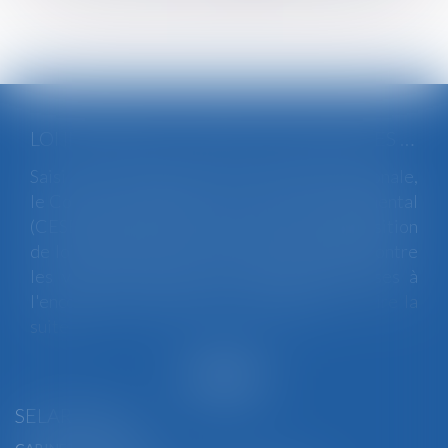
LOI INTÉGRALE CONTRE LES VIOLENCES SEXISTES ET SEXUELLES : LE CESE POSE LES CONDITIONS DE RÉUSSITE DE LA FUTURE LOI
Saisi par la Présidente de l'Assemblée nationale,
le Conseil économique, social et environnemental
(CESE) a adopté ce jour son avis sur la proposition
de loi visant à lutter de manière intégrale contre
les violences sexistes et sexuelles commises à
l'encontre des femmes et des enfants...
Lire la
suite
SELARL BGBJ