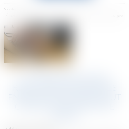
menu
Accueil
Vous êtes ici :
La dissimulation de relations amoureuses entre deux salariés peut constituer une faute grave
LA DISSIMULATION DE
RELATIONS AMOUREUSES
ENTRE DEUX SALARIÉS PEUT
CONSTITUER UNE FAUTE
GRAVE
Publié le :
26/06/2024