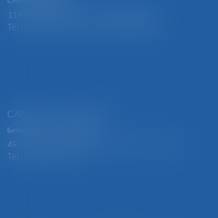
CABINET PRINCIPAL
11 Place Edmond Henry - 88000 ÉPINAL
Tél : 03 29 82 29 04 - Fax : 03 29 64 06 84
CABINET SECONDAIRE
(uniquement sur rendez-vous)
49, rue Thiers - 88100 SAINT-DIÉ DES VOSGES
Tél : 03 29 56 15 98