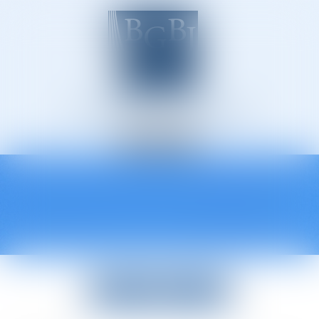
Avocats à Épinal
Ouvrir
le