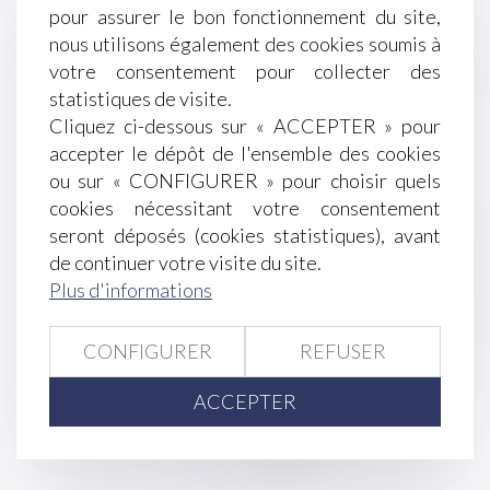
pour assurer le bon fonctionnement du site,
retardée pour cause de dissolution
nous utilisons également des cookies soumis à
De la prévention des RPS à la promotion de la
votre consentement pour collecter des
QVCT
statistiques de visite.
JO : le recours à l’activité partielle sera
Cliquez ci-dessous sur « ACCEPTER » pour
exceptionnel !
accepter le dépôt de l'ensemble des cookies
Taux de cotisations sociales URSSAF 2024
ou sur « CONFIGURER » pour choisir quels
Bornes de recharge pour véhicules électriques :
cookies nécessitant votre consentement
l’Autorité rend son avis
seront déposés (cookies statistiques), avant
Clause de non-concurrence illicite et restitution
de continuer votre visite du site.
de la contrepartie financière indûment versée
Plus d'informations
Testament olographe partiellement daté par un
tiers : pas de nullité automatique
CONFIGURER
REFUSER
CJUE : la protection du consommateur pour les
services en ligne
ACCEPTER
<<
<
...
59
60
61
62
63
64
65
...
>
>>