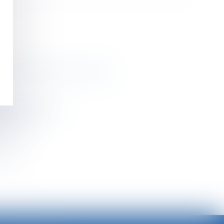
res économiques et financiers
Dalloz Actualité
ons Tissot
febvre
>>