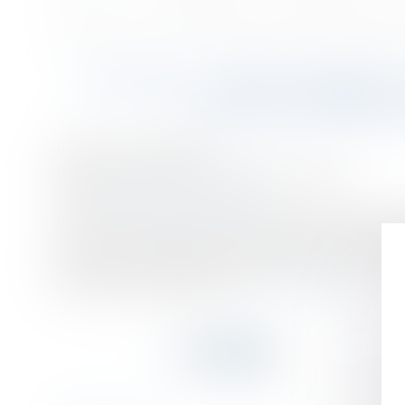
Accueil
DGCCRF - Médicaments, une entente entre laboratoires confirmée
Vous êtes ici :
DGCCRF - MÉDICAMENTS,
CJUE | LE PORTA
Publié le :
10/05/2018
Droit commercial
/
Droit de la concurrence
Source :
www.economie.gouv.fr
La Cour de justice de l’Union européenne (CJUE) 
anticoncurrentielle entre les laboratoires Roche e
dépenses des organismes de protection sociale. La
entre les deux laboratoires...
Lire la suite