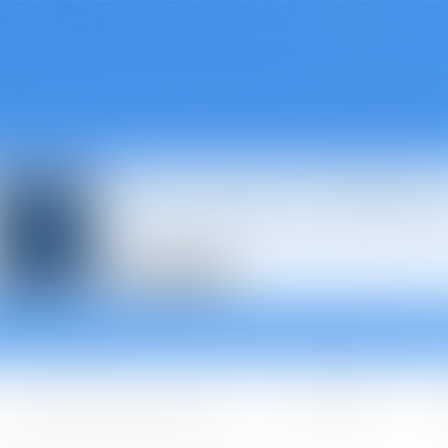
Avocats à Épina
Les domaines d'intervention
Les + BGBJ
A