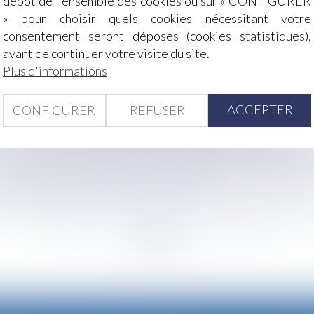
dépôt de l'ensemble des cookies ou sur « CONFIGURER
» pour choisir quels cookies nécessitant votre
consentement seront déposés (cookies statistiques),
avant de continuer votre visite du site.
pectez les limites ! - Éditions Tissot
Plus d'informations
tion des révisions des pensions alimentaires
oratoires confirmée par la CJUE | Le portail des ministè
ACCEPTER
CONFIGURER
REFUSER
cident ou de maladie professionnelle | LexTimes
s aux régimes matrimoniaux - Mariage - Divorce - Couple | 
laire en raison des retards non justifiés du salarié ? - Éditi
 l’indivision successorale | Lextenso.fr
de son employeur : une faute lourde - Éditions Francis Le
<
...
244
245
246
247
248
249
250
...
>