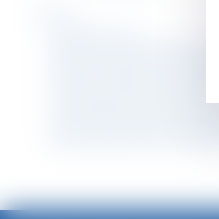
Historique
Inconfortable indivision...
Temps partiel et heures complémentaires : res
Expérimenter une déjudiciarisation de la fixa
DGCCRF - Médicaments, une entente entre lab
Prud'hommes : Compétence ou non en cas d’ac
Contrat de mariage et régimes matrimoniaux
PLPRJ 2018-2022 : les modifications relative
Ai-je le droit d’effectuer une retenue sur le sa
Révélation tardive de paternité et partage de
Agression physique volontaire et préméditée 
<<