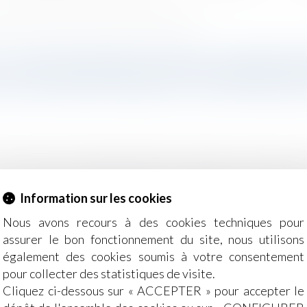
 par la CJUE | Le portail des ministères économiques et financiers
 UNE ENTENTE ENTRE LABORAT
IL DES MINISTÈRES ÉCONOMIQU
a rendu, le 23 janvier 2018, un arrêt dans le secteur d
t Novartis. Cette décision pourrait permettre de réduire de
Information sur les cookies
 DGCCRF avait, dès 2012, relevé un indice de pratiques an
Nous avons recours à des cookies techniques pour
assurer le bon fonctionnement du site, nous utilisons
également des cookies soumis à votre consentement
pour collecter des statistiques de visite.
Cliquez ci-dessous sur « ACCEPTER » pour accepter le