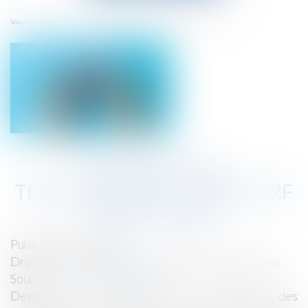
menu
Accueil
Démarchage téléphonique : la DGCCRF sanctionne
Vous êtes ici :
DÉMARCHAGE
TÉLÉPHONIQUE : LA DGCCRF
SANCTIONNE
Publié le :
10/02/2025
Droit de la consommation
/
Pratiques commerciales
Source :
www.actu-juridique.fr
Devant la récurrence des plaintes des