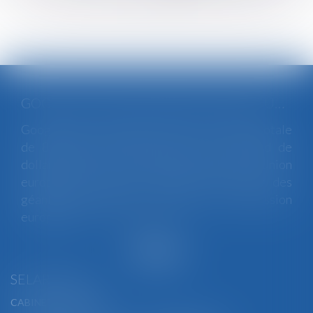
GOOGLE ÉCOPE DE 890 MILLIONS D'EUROS D'AMENDE POUR VIOLATION DES RÈGLES EUROPÉENNES DE CONCURRENCE
Google a été condamné jeudi à une amende totale
de 890 millions d’euros (environ 1 milliard de
dollars) pour avoir enfreint les règles de l’Union
européenne visant à encadrer le pouvoir des
géants du numérique, a annoncé la Commission
européenne...
Lire la suite
SELARL BGBJ
CABINET PRINCIPAL