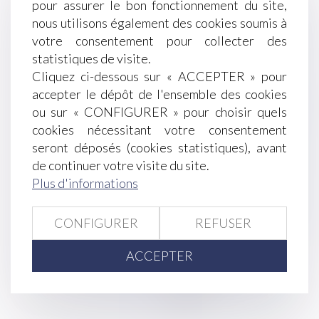
pour assurer le bon fonctionnement du site,
Mise à jour des taux et barèmes 2025
nous utilisons également des cookies soumis à
Procréation post mortem : vers une autorisation
votre consentement pour collecter des
en France ?
statistiques de visite.
Précisions sur la prescription de l’action visant à
Cliquez ci-dessous sur « ACCEPTER » pour
l’annulation de la clause d’indexation
accepter le dépôt de l'ensemble des cookies
Rechute et faute inexcusable : la Cour de
ou sur « CONFIGURER » pour choisir quels
cassation ferme la porte à un nouveau délai de
cookies nécessitant votre consentement
prescription
seront déposés (cookies statistiques), avant
L’apprentissage et la formation professionnelle
de continuer votre visite du site.
dans le viseur de la Cour des comptes
Plus d'informations
Démarchage téléphonique : la DGCCRF
sanctionne
Annonces immobilières sans DPE : des agences
CONFIGURER
REFUSER
condamnées pour concurrence déloyale
Accidents du travail : les morts cachés
ACCEPTER
<<
<
...
34
35
36
37
38
39
40
...
>
>>