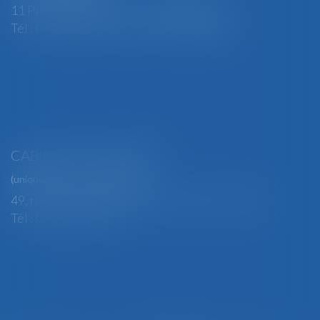
11 Place Edmond Henry - 88000 ÉPINAL
Tél : 03 29 82 29 04 - Fax : 03 29 64 06 84
CABINET SECONDAIRE
(uniquement sur rendez-vous)
49, rue Thiers - 88100 SAINT-DIÉ DES VOSGES
Tél : 03 29 56 15 98