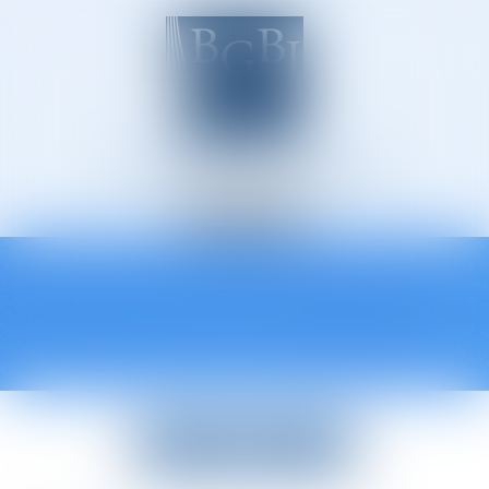
Avocats à Épinal
Ouvrir
le