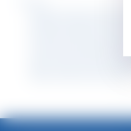
Historique
Inégalité de rémunération : deux bulletins de
Demandez l’avis de l’administration sur l’affi
Arrêt maladie : l’employeur doit « assurer » 
Mon salarié refuse d’exécuter une mission, que
Discorde sur le divorce sans juge à la Convent
Convention entre les époux avant l’introducti
Le Conseil d'Etat confirme la sanction recor
RAPPEL : A partir du 1er novembre, il faudra 
Rupture conventionnelle collective - Edition
Télétravail : du nouveau ! | service-public.fr
<<