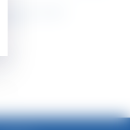
es situations sont comparables
t financiers
ebvre
>>