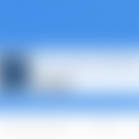
Avocats à Épina
Les domaines d'intervention
Les + BGBJ
A