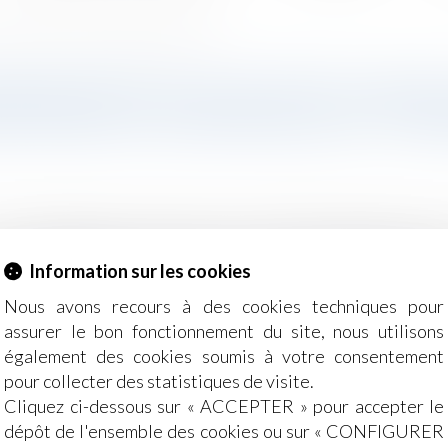
| Le portail des ministères économiques et financiers
INISTRATION SUR L’AFFICHAGE D
NISTÈRES ÉCONOMIQUES ET FIN
de l’affichage des prix[1] et vous souhaitez bénéficier des
r octobre 2017, ces dispositions vous permettent de solli
Information sur les cookies
...
Lire la suite
Nous avons recours à des cookies techniques pour
assurer le bon fonctionnement du site, nous utilisons
également des cookies soumis à votre consentement
pour collecter des statistiques de visite.
Cliquez ci-dessous sur « ACCEPTER » pour accepter le
dépôt de l'ensemble des cookies ou sur « CONFIGURER