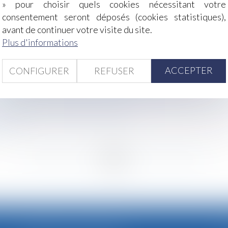
» pour choisir quels cookies nécessitant votre
consentement seront déposés (cookies statistiques),
 paye de deux collègues ne suffisent pas pour établir que l
avant de continuer votre visite du site.
chage de vos prix ! | Le portail des ministères économiques e
Plus d'informations
- Le Monde
 puis-je faire ?
ACCEPTER
CONFIGURER
REFUSER
ion nationale des avocats | L'Agefi Actifs
on d’une instance en divorce - La Gazette du Palais
d prononcée contre SFR-Numericable - Éditions Francis Lef
se rendre en mairie pour se pacser
 Tissot
<
...
259
260
261
262
263
264
265
...
>