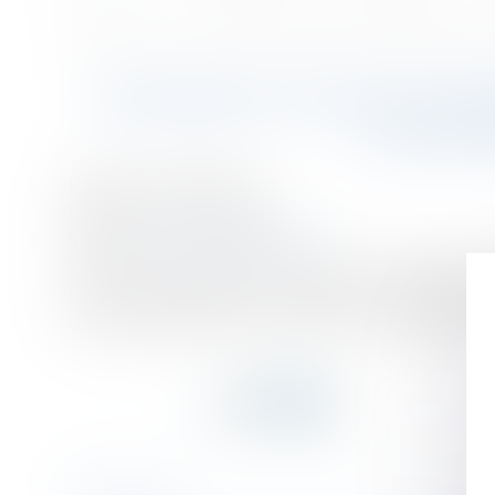
Accueil
Demandez l’avis de l’administration sur l’affichage de vos prix ! 
Vous êtes ici :
DEMANDEZ L’AVIS DE L’ADM
DES MI
Publié le :
25/10/2017
Droit de la consommation
Source :
www.economie.gouv.fr
Vous êtes un professionnel soumis à l’obligation 
rescrit consommation » ? Entrées en vigueur le 1e
d’information des consommateurs dans ce domaine.