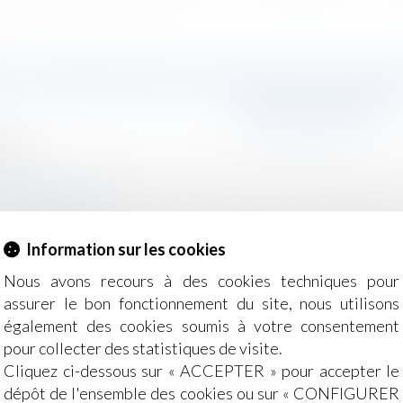
 ?
I DE PRESCRIPTION DE L’ACTIO
DEUX ANS ?
2024
e, des personnes et de leur patrimoine
/
Patrimoine et succ
g-juridique.com
éa 2 du Code civil énonce que « Le délai de prescription de l
 succession, ou à deux ans à compter du jour où les hériti
Information sur les cookies
is pouvoir excéder dix ans à compter du décès »...
Lire la su
Nous avons recours à des cookies techniques pour
assurer le bon fonctionnement du site, nous utilisons
également des cookies soumis à votre consentement
pour collecter des statistiques de visite.
Cliquez ci-dessous sur « ACCEPTER » pour accepter le
dépôt de l'ensemble des cookies ou sur « CONFIGURER