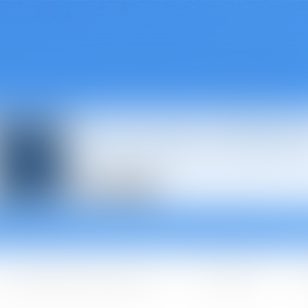
Avocats à Épina
Les domaines d'intervention
Les + BGBJ
A