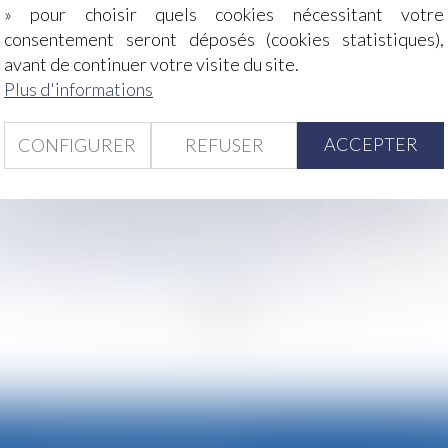
» pour choisir quels cookies nécessitant votre
consentement seront déposés (cookies statistiques),
 présence parentale
avant de continuer votre visite du site.
on : cinq ou deux ans ?
Plus d'informations
 X
 suite d’un accident de travail dans le cadre d’un contrat de
ACCEPTER
CONFIGURER
REFUSER
a pas à démontrer l’existence d’un préjudice
s : une victoire en demi-teinte pour le Parlement européen 
ropositions d’engagements par l’Autorité de la concurrence
t maintien des contrats de travail
uge : l’avis de l’expert s’impose aux parties
<<
<
...
71
72
73
74
75
76
77
...
>
>