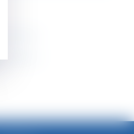
 mission d’un jour
- Touteleurope.eu
>