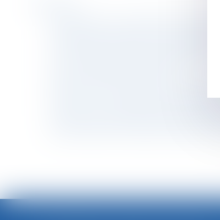
Historique
Enfant malade : renouvellement du congé de
Le délai de prescription de l’action en réducti
Droit d’accès aux origines de l’enfant né sous
La visite médicale de reprise inapplicable à la
Calcul et notification des effectifs
Non-respect du temps de repos : le salarié n’
Directive sur les violences faites aux femme
Précisions sur la contestation du refus des p
Transfert d’une entité économique autonome e
Nouvelle expertise médicale ordonnée par le j