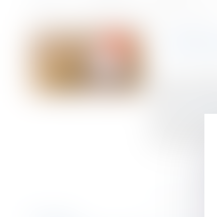
Accueil
Le délai de prescription de l’action en réduction : cinq ou deux ans
Vous êtes ici :
LE DÉLA
Publié le :
21/02/
Droit de la famill
Source :
www.lema
L’article 921 alin
l'ouverture de la
réserve, sans jama