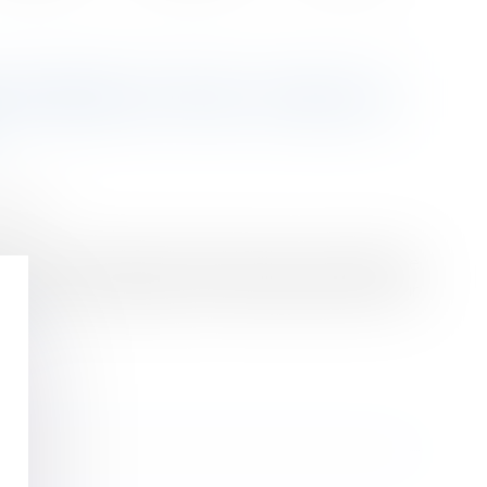
N EN RÉDUCTION : CINQ OU
ession
'action en réduction est fixé à cinq ans à compter de
ers ont eu connaissance de l'atteinte portée à leur
ite