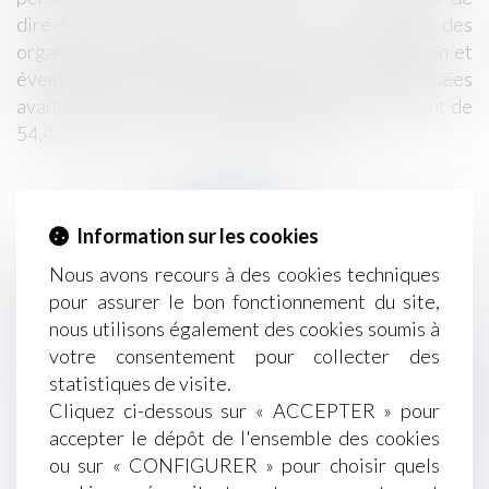
direction ou de gestion au sein des sociétés et des
organismes de placement collectifs. La déclaration et
éventuellement ses annexes doivent être déposées
avant le 1er avril 2018 accompagné d’un règlement de
54,42€ au greffe du tribunal de commerce.
Information sur les cookies
Nous avons recours à des cookies techniques
pour assurer le bon fonctionnement du site,
Historique
nous utilisons également des cookies soumis à
Travailleurs autonomes : l’exécutif propose de
votre consentement pour collecter des
leur accorder certains droits des salariés
statistiques de visite.
Achat de voiture en ligne - Les options
Cliquez ci-dessous sur « ACCEPTER » pour
n’entravent pas le droit de rétractation -
accepter le dépôt de l'ensemble des cookies
Actualité - UFC-Que Choisir
ou sur « CONFIGURER » pour choisir quels
Mariage : les atouts de la participation aux