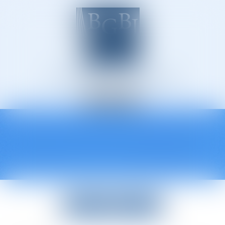
Avocats à Épinal
Ouvrir
le