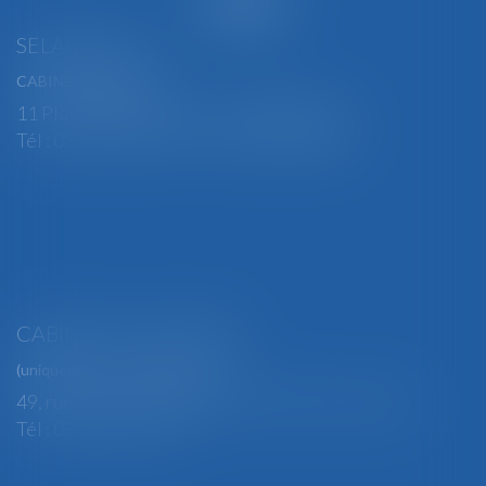
SELARL BGBJ
CABINET PRINCIPAL
11 Place Edmond Henry - 88000 ÉPINAL
Tél : 03 29 82 29 04 - Fax : 03 29 64 06 84
CABINET SECONDAIRE
(uniquement sur rendez-vous)
49, rue Thiers - 88100 SAINT-DIÉ DES VOSGES
Tél : 03 29 56 15 98