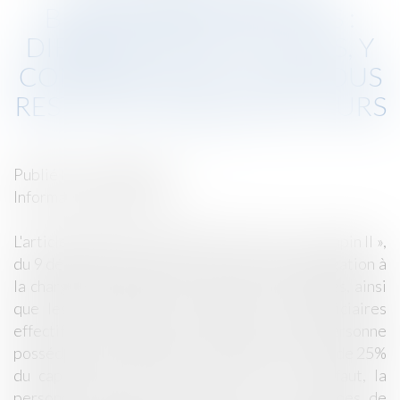
BÉNÉFIAIRES EFFECTIFS :
DIRIGEANTS DE SOCIÉTÉS, Y
COMPRIS LES SCI, IL NE VOUS
RESTE QUE QUELQUES JOURS
!
Publié le :
27/03/2018
Informations générales
L'article 139 de la loi n°2016-1691, dite « Loi Sapin II »,
du 9 décembre 2016 prévoit une nouvelle obligation à
la charge des sociétés sous toutes leurs formes, ainsi
que les associations, de déclarer les bénéficiaires
effectifs de ces entités c’est-à-dire toute personne
possédant, directement ou indirectement, plus de 25%
du capital ou des droits de vote, ou, à défaut, la
personne exerçant un contrôle sur les organes de