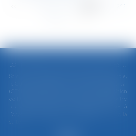
<<
<
...
248
249
250
251
252
253
254
...
>
>>
LOI INTÉGRALE CONTRE LES VIOLENCES SEXISTES ET SEXUELLES : LE CESE POSE LES CONDITIONS DE RÉUSSITE DE LA FUTURE LOI
Saisi par la Présidente de l'Assemblée nationale,
le Conseil économique, social et environnemental
(CESE) a adopté ce jour son avis sur la proposition
de loi visant à lutter de manière intégrale contre
les violences sexistes et sexuelles commises à
l'encontre des femmes et des enfants...
Lire la
suite