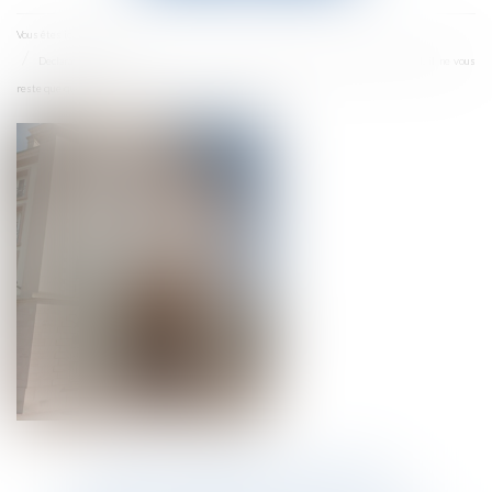
menu
Accueil
Vous êtes ici :
Declarations de bénéfiaires effectifs : dirigeants de sociétés, y compris les SCI, il ne vous
reste que quelques jours !
DECLARATIONS DE