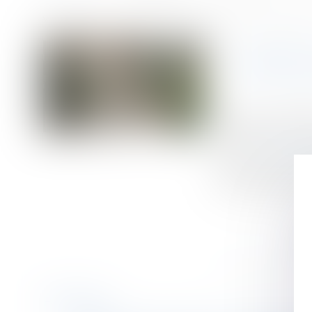
Accueil
Dans quels cas une rupture de CDD peut être considérée comme 
Vous êtes ici :
DANS Q
Publié le :
12/05/
Droit du travail - 
Source :
entrepren
Dans un arrêt ren
d’un arrêt de tra
Historique