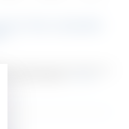
D PEUT ÊTRE CONSIDÉRÉE
 ?
 sur les conditions de rupture d’un CDD dans le cas
onne droit à un dédommagement...
Lire la suite