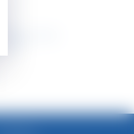
currence
hé
onnelles
 d'amende - Actu-Juridique
de l’employé
xuelles
SELARL BGBJ