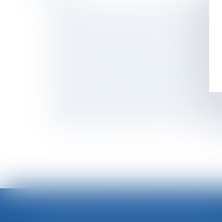
Matériaux de construction : la commission des
Dans quels cas une rupture de CDD peut êtr
Sécurité des articles vendus sur les marketpl
Dialogue social et formation : nouvelles règ
Abus de position dominante par Google dans le
Rhinite allergique et reconnaissance de malad
Violence à l’égard des femmes en France : ren
Indemnités journalières maternité de l’assura
Frais professionnels et accueil d’un animal : 
Maladie pendant les congés : la Cour de cassa
LOI INTÉGRALE CONTRE LES VIOLENCES SEXISTES ET SEXUELLES : LE CESE POSE LES CONDITIONS DE RÉUSSITE DE LA FUTURE LOI