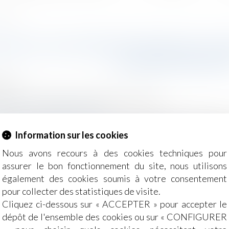
abusive ?
UELS CAS UNE RUPTURE DE CD
COMME ABUSIVE
2026
Salariés
/
Relation individuelles au travail
dre.service-public.gouv.fr
du le 9 avril 2026, la Cour de cassation effectue un rappel
Information sur les cookies
vail. Elle précise les cas où une rupture abusive du CDD d
Nous avons recours à des cookies techniques pour
assurer le bon fonctionnement du site, nous utilisons
également des cookies soumis à votre consentement
pour collecter des statistiques de visite.
Cliquez ci-dessous sur « ACCEPTER » pour accepter le
dépôt de l'ensemble des cookies ou sur « CONFIGURER