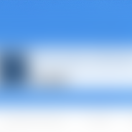
Avocats à Épina
Les domaines d'intervention
Les + BGBJ
A