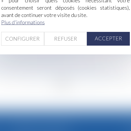
» pour choisir quels cookies nécessitant votre
 affaires économiques du Sénat saisit l’Autorité de la con
consentement seront déposés (cookies statistiques),
e considérée comme abusive ?
avant de continuer votre visite du site.
aces étrangères : plus de 100 000 produits retirés du marc
Plus d'informations
les de versement et de contrôle des contributions conventi
 domaine de la publicité en ligne : 2,95 milliards d'euros
ACCEPTER
CONFIGURER
REFUSER
ie professionnelle : absence de lien direct avec l’activité 
forcer la protection et mieux lutter contre les violences se
nce volontaire : des précisions !
absence de justificatifs, pas de remboursement
tion consacre le droit au report des jours de congé payé
<<
<
...
8
9
10
11
12
13
14
...
>
>>
CABINET SECONDAIRE