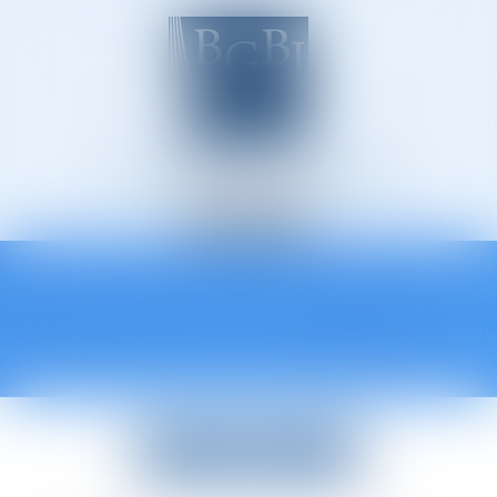
Avocats à Épinal
Ouvrir
le