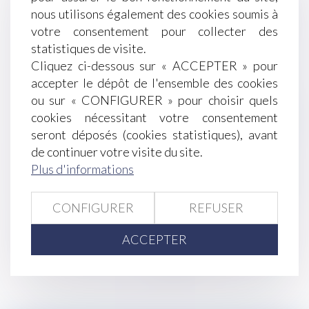
Servitude et donation-partage : quand
nous utilisons également des cookies soumis à
l’indivision ne suffit pas !
votre consentement pour collecter des
Licenciement économique et priorité de
statistiques de visite.
réembauche : quel impact en cas d’oubli ?
Cliquez ci-dessous sur « ACCEPTER » pour
Mesure de placement provisoire : précision sur
accepter le dépôt de l'ensemble des cookies
le décompte des délais de procédure !
ou sur « CONFIGURER » pour choisir quels
Droit d’option : l’indemnité d’occupation prend
cookies nécessitant votre consentement
effet dès l’expiration du bail initialement
seront déposés (cookies statistiques), avant
renouvelé
de continuer votre visite du site.
Baisse des exonérations de cotisations pour les
Plus d'informations
apprentis : Quelles sont les nouvelles règles ?
Consommation -Obligation d’affichage de
CONFIGURER
REFUSER
l’origine des viandes dans les restaurants
ACCEPTER
<<
<
...
31
32
33
34
35
36
37
...
>
>>