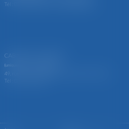
Tél : 03 29 82 29 04 - Fax : 03 29 64 06 84
CABINET SECONDAIRE
(uniquement sur rendez-vous)
49, rue Thiers - 88100 SAINT-DIÉ DES VOSGES
Tél : 03 29 56 15 98