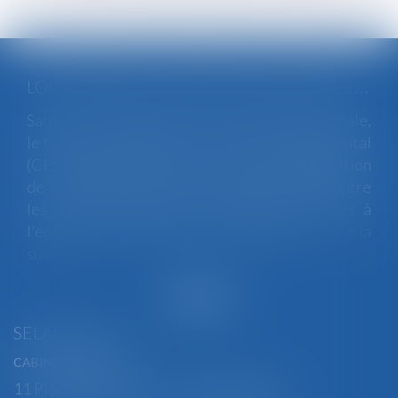
LOI INTÉGRALE CONTRE LES VIOLENCES SEXISTES ET SEXUELLES : LE CESE POSE LES CONDITIONS DE RÉUSSITE DE LA FUTURE LOI
Saisi par la Présidente de l'Assemblée nationale,
le Conseil économique, social et environnemental
(CESE) a adopté ce jour son avis sur la proposition
de loi visant à lutter de manière intégrale contre
les violences sexistes et sexuelles commises à
l'encontre des femmes et des enfants...
Lire la
suite
SELARL BGBJ
CABINET PRINCIPAL
11 Place Edmond Henry - 88000 ÉPINAL