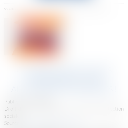
menu
Accueil
Cotisations sociales patronales : des allègements remaniés !
Vous êtes ici :
COTISATIONS SOCIALES
PATRONALES : DES
ALLÈGEMENTS REMANIÉS !
Publié le :
17/03/2025
Droit du travail - Employeurs
/
Droit de la protection
sociale
Source :
cabinet-rs.expert-infos.com