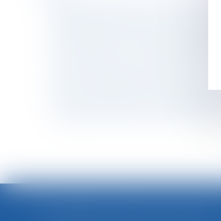
Refus de payer la pension alimentaire : peu de
Mise à pied disciplinaire ou conservatoire : a
Exonération de droits de mutation par décès d
Salariés itinérants : le temps de trajet domici
Les clauses "abusives" des contrats d'Airbnb 
Convention de divorce par acte d'avocat
Les salariés travaillant à l'étranger ne peuve
Décès : les droits de succession | Le Revenu
Un second job pendant vos congés? Illégal! - 
Orange privée d’une facture de roaming qu’ell
<<
LOI INTÉGRALE CONTRE LES VIOLENCES SEXISTES ET SEXUELLES : LE CESE POSE LES CONDITIONS DE RÉUSSITE DE LA FUTURE LOI