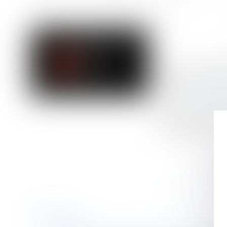
Accueil
Convention de divorce par acte d'avocat
Vous êtes ici :
Publié le :
04/07/
Droit de la famill
Source :
www.tend
Convention de div
déposée. Elle te
contresigné par a
Historique