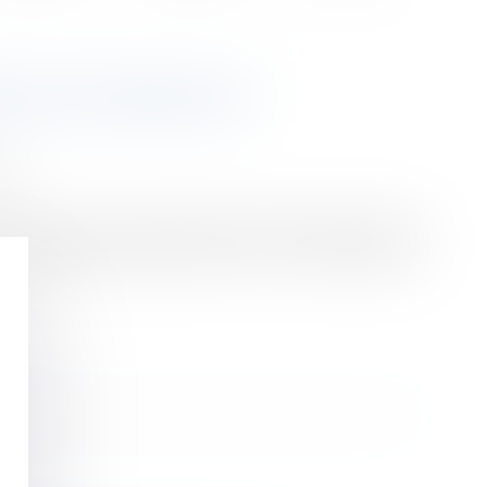
 ACTE D'AVOCAT
ion
volution et une sécurisation de la procédure a été
 consentement mutuel par acte sous seing privé