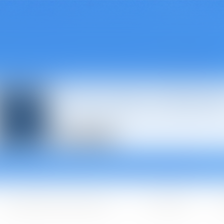
Avocats à Épina
Les domaines d'intervention
Les + BGBJ
A