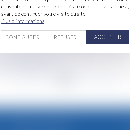
 raisons sont valables pour le juge
consentement seront déposés (cookies statistiques),
ttention à ne pas se tromper - Éditions Tissot
avant de continuer votre visite du site.
e la part reçue par les frères et sœurs du défunt : de l'im
Plus d'informations
le-client n’est pas du travail effectif - Éditions Francis Lefe
et d'Abritel épinglées
ACCEPTER
CONFIGURER
REFUSER
nt pas être exclus des dispositifs d'épargne salariale - Édi
L'Express L'Entreprise
e ne veut pas justifier | SOS conso
<
...
239
240
241
242
243
244
245
...
>
CABINET SECONDAIRE