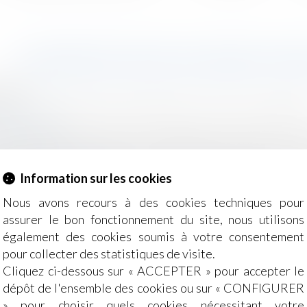
CONVENTION DE DIVORCE PAR
2018
e, des personnes et de leur patrimoine
/
Divorce et séparat
ancedroit.fr
orce par acte d’avocat : une proposition de loi pour une é
nd à sécuriser et étendre la procédure du divorce par
vocats...
Lire la suite
Information sur les cookies
Nous avons recours à des cookies techniques pour
assurer le bon fonctionnement du site, nous utilisons
également des cookies soumis à votre consentement
pour collecter des statistiques de visite.
Cliquez ci-dessous sur « ACCEPTER » pour accepter le
dépôt de l'ensemble des cookies ou sur « CONFIGURER
» pour choisir quels cookies nécessitant votre