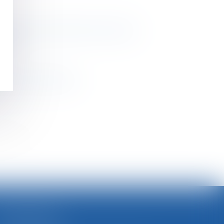
portance de la domiciliation commune
bvre
tions Francis Lefebvre
>>
SELARL BGBJ