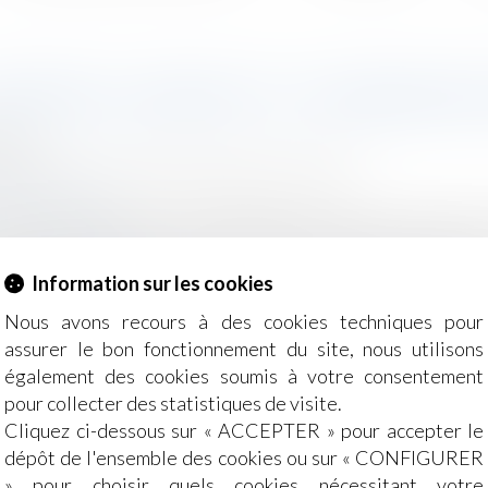
NTRÔLE URSSAF ET CONSERVAT
2019
- Employeurs
/
Droit de la protection sociale
ions-tissot.fr
ment de la Sécurité sociale 2019 prévoit que les documents 
s cotisations sociales par l’URSSAF peuvent être conservé
rêté...
Lire la suite
Information sur les cookies
Nous avons recours à des cookies techniques pour
assurer le bon fonctionnement du site, nous utilisons
également des cookies soumis à votre consentement
pour collecter des statistiques de visite.
Cliquez ci-dessous sur « ACCEPTER » pour accepter le
dépôt de l'ensemble des cookies ou sur « CONFIGURER
» pour choisir quels cookies nécessitant votre