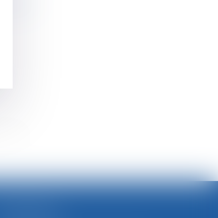
vril 2019
>>
SELARL BGBJ