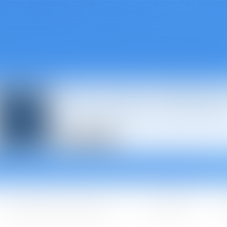
Avocats à Épina
Les domaines d'intervention
Les + BGBJ
A