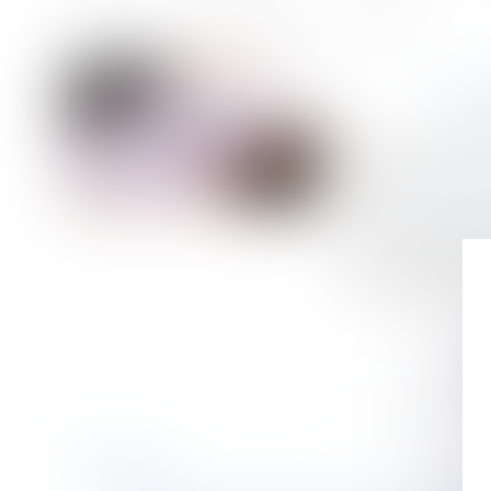
Accueil
Contrôle URSSAF et conservation des documents
Vous êtes ici :
CO
Publié le :
19/06/
Droit du travail 
Source :
www2.edit
La loi de finance
ou au contrôle de
être fixées par ar
Historique