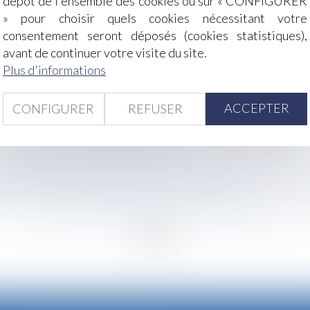
dépôt de l'ensemble des cookies ou sur « CONFIGURER
» pour choisir quels cookies nécessitant votre
consentement seront déposés (cookies statistiques),
 à l’indemnité de précarité - Éditions Francis Lefebvre
avant de continuer votre visite du site.
ction d’état d’ébriété : peut-on licencier un salarié ?
Plus d'informations
ée conçoit l’enfant comme une chose à partager
ts - Episode 5 : L'imprévision - Éditions Francis Lefebvre
ACCEPTER
CONFIGURER
REFUSER
.. d’un accident du travail - Éditions Francis Lefebvre
nfant étranger en assistance éducative - La Gazette du Pal
 spéciale » entre époux | SOS conso
nir de toute activité pendant un arrêt de travail | service-p
e de fixer l'âge minimum à 13 ans - L'Express
lle de l'UE : comment s'apprécie le risque de confusion ? - 
<
...
257
258
259
260
261
262
263
...
>