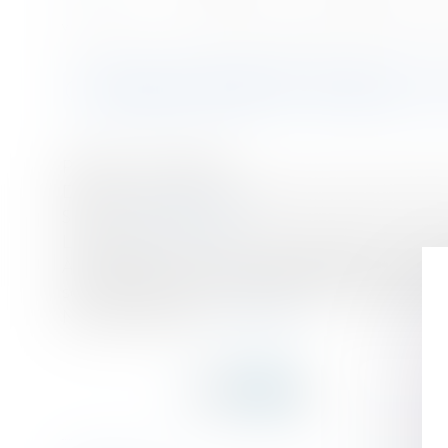
Accueil
Consentement sexuel: le gouvernement envisage de fixer l'âge 
Vous êtes ici :
CONSENTEMENT SEXUEL: LE
Publié le :
15/11/2017
Droit de la famille, des personnes et de leur patri
Source :
www.lexpress.fr
La ministre de la Justice, Nicole Belloubet a évoqué
À quel âge fixer le non-consentement pour les mine
soit aussi en capacité d'apprécier des situations i
Nicole Belloubet...
Lire la suite