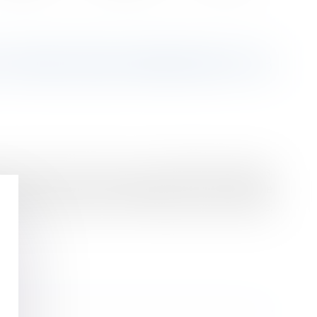
FIXER L'ÂGE MINIMUM À 13
e jouera entre 13 et 15 ans", a dit Marlène Schiappa.
ans est une borne envisageable. Il faut que le juge
éclaré ce lundi, sur RTL, la ministre de la Justice,