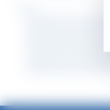
Historique
CDD d’usage : faute d’écrit, le salarié a droit
Retrait du permis de conduire suite à une infra
La proposition de loi sur la résidence altern
Ratification de la réforme du droit des contra
Le salarié mis à pied ne peut pas être victime.
Office du juge concernant le placement d’un e
La veuve avait droit à la « quotité disponible
Indemnités journalières - L'assuré doit s'abste
Consentement sexuel: le gouvernement envisag
Conflit entre marques collective et individue
<<