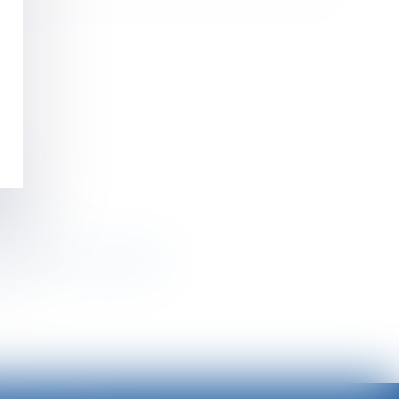
ais
ublic.fr
Éditions Francis Lefebvre
>>