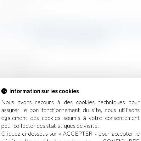
minimum à 13 ans - L'Express
 GOUVERNEMENT ENVISAGE DE 
ANS - L'EXPRESS
moine
/
Filiation
 la possibilité que l'âge limite soit fixé à 13 ans. "Cela s
urs ayant des relations sexuelles avec des adultes? "Treize 
Information sur les cookies
ndividuelles, mais l'âge de 13 ans pourrait être retenu", a d
Nous avons recours à des cookies techniques pour
assurer le bon fonctionnement du site, nous utilisons
également des cookies soumis à votre consentement
pour collecter des statistiques de visite.
Cliquez ci-dessous sur « ACCEPTER » pour accepter le