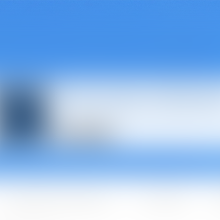
Avocats à Épina
Les domaines d'intervention
Les + BGBJ
A