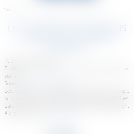
menu
Accueil
Les congés pour raisons familiales | Dossier Familial
Vous êtes ici :
LES CONGÉS POUR RAISONS
FAMILIALES | DOSSIER
FAMILIAL
Publié le :
07/03/2017
Droit du travail - Employeurs
/
Droit de la protection
sociale
Source :
www.dossierfamilial.com
Les salariés sont autorisés à s’absenter lorsque
surviennent certains événements heureux ou difficiles.
L’article 9 de la loi travail d’août 2016 a globalement
élargi leurs droits...
Lire la suite