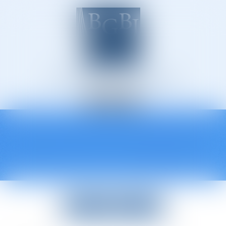
Avocats à Épinal
Ouvrir
le