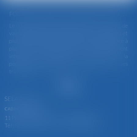
FORTES CHALEURS : MESURES DE PRÉVENTION ET ACTIONS DE L'INSPECTION DU TRAVAIL
Le changement climatique entraine la survenue de
vagues de chaleur plus fréquentes, plus longues et
plus intenses. Depuis la fin mai, la France fait face à
plusieurs épisodes caniculaires particulièrement
intenses, qui constituent un risque pour la
population générale, mais également pour les
travailleurs...
Lire la suite
SELARL BGBJ
CABINET PRINCIPAL
11 Place Edmond Henry - 88000 ÉPINAL
Tél : 03 29 82 29 04 - Fax : 03 29 64 06 84