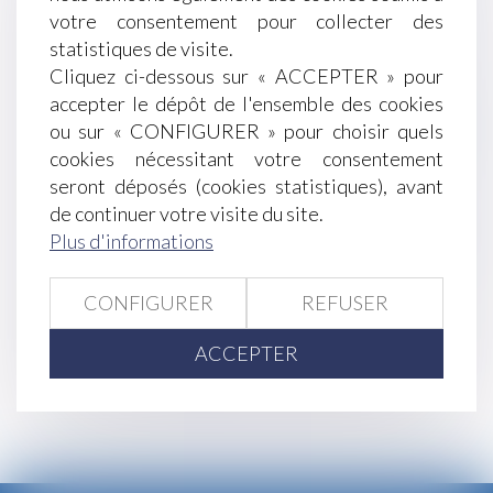
Les droits des enfants lors d’une séparation - Le
votre consentement pour collecter des
Parisien - © Simon Katzer/Getty
statistiques de visite.
La protection sociale des expatriés se réduit - Le
Cliquez ci-dessous sur « ACCEPTER » pour
Monde
accepter le dépôt de l'ensemble des cookies
Amiante : condition de recevabilité du préjudice
ou sur « CONFIGURER » pour choisir quels
d’anxiété pour les salariés d’une société sous-
cookies nécessitant votre consentement
traitante - Le Monde du Droit
seront déposés (cookies statistiques), avant
Entretien professionnel : quelles sont vos
de continuer votre visite du site.
obligations en 2017 ? - Editions Tissot
Plus d'informations
Le conjoint survivant ne peut cumuler des droits
successoraux... via Jurisprudentes
CONFIGURER
REFUSER
<<
<
...
273
274
275
276
277
278
ACCEPTER
279
...
>
>>