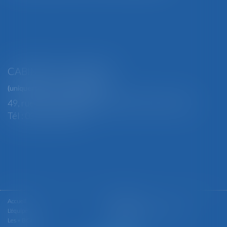
CABINET SECONDAIRE
(uniquement sur rendez-vous)
49, rue Thiers - 88100 SAINT-DIÉ DES VOSGES
Tél : 03 29 56 15 98
Accueil
Le cabinet
L'équipe
Les domaines d'intervention
Les + BGBJ
Actualités