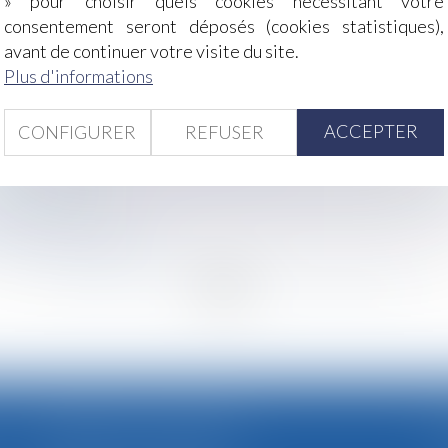
» pour choisir quels cookies nécessitant votre
tation d’un « client mystère »
consentement seront déposés (cookies statistiques),
retenir
avant de continuer votre visite du site.
t les mesures applicables au 1er décembre ?
Plus d'informations
 nouveau-né hospitalisé et ses parents
ACCEPTER
CONFIGURER
REFUSER
 vous est fourni par votre hiérarchie?
 au numérique !
pelle à une réforme profonde en faveur des droits des défu
e d’un salarié
exonération augmenté !
<
...
140
141
142
143
144
145
146
...
>
CABINET SECONDAIRE