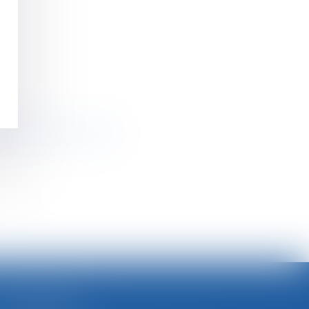
nts et de leurs proches
>>
SELARL BGBJ