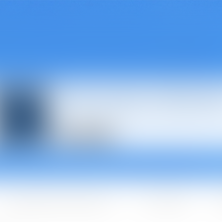
Avocats à Épina
Les domaines d'intervention
Les + BGBJ
A