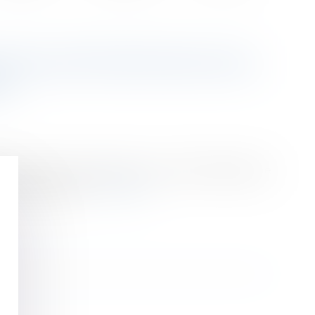
 DE L’ATTESTATION D’UN «
 »
oyale n’est pas interdit en soi, cette technique ne
de l’attestation.
Lire la suite