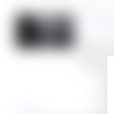
Accueil
Concurrence déloyale : recevabilité de l’attestation d’un « client 
Vous êtes ici :
CONCURR
Publié le :
09/12/
Droit commercial
Source :
www.dallo
Si le recours au 
doit pas dissimule
Historique