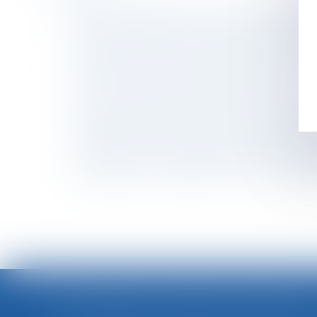
Concurrence déloyale : recevabilité de l’attes
Tant que l'héritage est incertain, il faut l'ent
Réforme de l'assurance chômage : quelles son
Une charte pour éviter la séparation entre le
Puis-je mettre mon salarié à la retraite ?
Pouvez-vous rester salarié si aucun travail ne
La garantie légale de conformité est étendue
Droit funéraire : la Défenseure des droits ap
Cas pratique : sanctionner l’absence injustifié
Cadeaux et bons d’achat 2021 : le plafond d’
<<
LOI INTÉGRALE CONTRE LES VIOLENCES SEXISTES ET SEXUELLES : LE CESE POSE LES CONDITIONS DE RÉUSSITE DE LA FUTURE LOI