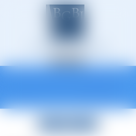
Avocats à Épinal
Ouvrir
le