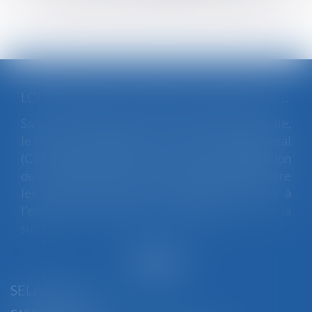
LOI INTÉGRALE CONTRE LES VIOLENCES SEXISTES ET SEXUELLES : LE CESE POSE LES CONDITIONS DE RÉUSSITE DE LA FUTURE LOI
Saisi par la Présidente de l'Assemblée nationale,
le Conseil économique, social et environnemental
(CESE) a adopté ce jour son avis sur la proposition
de loi visant à lutter de manière intégrale contre
les violences sexistes et sexuelles commises à
l'encontre des femmes et des enfants...
Lire la
suite
SELARL BGBJ