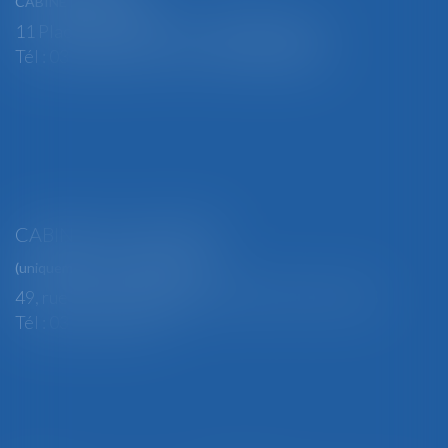
CABINET PRINCIPAL
11 Place Edmond Henry - 88000 ÉPINAL
Tél : 03 29 82 29 04 - Fax : 03 29 64 06 84
CABINET SECONDAIRE
(uniquement sur rendez-vous)
49, rue Thiers - 88100 SAINT-DIÉ DES VOSGES
Tél : 03 29 56 15 98