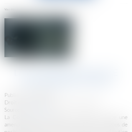
menu
Accueil
La Commission inflige une amende à Apple
Vous êtes ici :
LA COMMISSION INFLIGE
UNE AMENDE À APPLE
Publié le :
22/03/2024
Droit commercial
/
Droit de la concurrence
Source :
ec.europa.eu
La Commission européenne a infligé à Apple une
amende de plus de 1,8 milliard d'euros pour abus de
position dominante sur le marché de la distribution