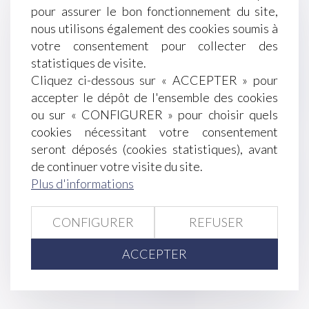
pour assurer le bon fonctionnement du site,
Proposition de loi visant à mieux protéger et
nous utilisons également des cookies soumis à
accompagner les enfants victimes et covictimes
votre consentement pour collecter des
de violences intrafamiliales
statistiques de visite.
La reconnaissance de la faute inexcusable de
Cliquez ci-dessous sur « ACCEPTER » pour
l’employeur en cas de maladies professionnelles
accepter le dépôt de l'ensemble des cookies
Contrôle des nouveaux produits d’hygiène
ou sur « CONFIGURER » pour choisir quels
féminine
cookies nécessitant votre consentement
La recevabilité des demandes distinctes de
seront déposés (cookies statistiques), avant
celles portant sur les désaccords des parties
de continuer votre visite du site.
La qualification de faute inexcusable de
Plus d'informations
l’employeur : une connaissance du risque encouru
nécessaire
CONFIGURER
REFUSER
Salarié expatrié : précisions sur les indemnités
relatives au licenciement
ACCEPTER
<<
<
...
68
69
70
71
72
73
74
...
>
>>