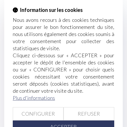
Contre visite médicale à l’initiative de
l’employeur : les modalités sont fixées
Information sur les cookies
Arrêt de travail -Interruption médicale de
Nous avons recours à des cookies techniques
grossesse : vous pouvez bénéficier d’un arrêt
pour assurer le bon fonctionnement du site,
maladie sans jour de carence
nous utilisons également des cookies soumis à
Cumul d’indemnités pour réparer le dommage
votre consentement pour collecter des
causé par l’expropriation à un locataire
statistiques de visite.
commercial
Cliquez ci-dessous sur « ACCEPTER » pour
Arrêt de travail et activité professionnelle non
accepter le dépôt de l'ensemble des cookies
autorisée : quel sort pour les indemnités
ou sur « CONFIGURER » pour choisir quels
journalières indûment versées ?
cookies nécessitant votre consentement
L’Autorité de la concurrence confirme enquêter
seront déposés (cookies statistiques), avant
sur NVIDIA
de continuer votre visite du site.
PSE : la contestation du motif économique de la
Plus d'informations
rupture amiable est limitée
Pouvoir souverain du juge du surendettement
CONFIGURER
REFUSER
dans la détermination des mesures destinées à
assurer la situation de l’endetté
ACCEPTER