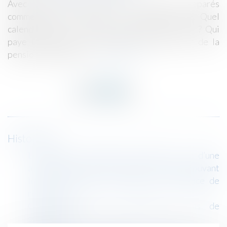
Avec l’arrivée de l’été, les parents séparés
commencent à organiser les vacances d’été. Quel
calendrier fixer ? Où est-il possible de partir ? Qui
paye le trajet et les activités ? Qu’en est-il de la
pension alimentaire ?...
Lire la suite
Historique
Le prêteur qui libère des fonds au vu d’une
attestation imprécise commet une faute pouvant
le priver de tout ou partie de sa créance de
restitution
Comment gérer les vacances en cas de
séparation?