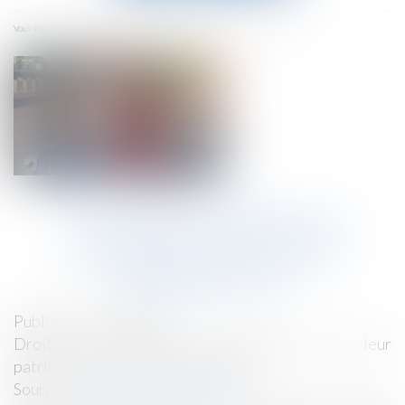
menu
Accueil
Comment gérer les vacances en cas de séparation?
Vous êtes ici :
COMMENT GÉRER LES
VACANCES EN CAS DE
SÉPARATION?
Publié le :
31/07/2024
Droit de la famille, des personnes et de leur
patrimoine
/
Divorce et séparation
Source :
www.lemag-juridique.com