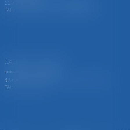
11 Place Edmond Henry - 88000 ÉPINAL
Tél : 03 29 82 29 04 - Fax : 03 29 64 06 84
CABINET SECONDAIRE
(uniquement sur rendez-vous)
49, rue Thiers - 88100 SAINT-DIÉ DES VOSGES
Tél : 03 29 56 15 98