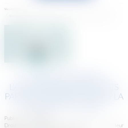
menu
Accueil
Vous êtes ici :
Comment s'exerce l'autorité parentale des parents séparés lors de la rentrée scolaire ?
COMMENT S'EXERCE
L'AUTORITÉ PARENTALE DES
PARENTS SÉPARÉS LORS DE LA
RENTRÉE SCOLAIRE ?
Publié le :
24/09/2024
Droit de la famille, des personnes et de leur