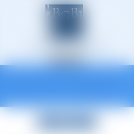
Avocats à Épinal
Ouvrir
le