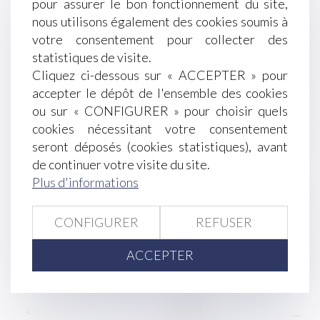
pour assurer le bon fonctionnement du site,
Mieux protéger les enfants victimes de violences
nous utilisons également des cookies soumis à
intrafamiliales
votre consentement pour collecter des
Saisine de la caisse aux fins de conciliation et
statistiques de visite.
délai de prescription
Cliquez ci-dessous sur « ACCEPTER » pour
Google AdSense : le Tribunal de l’UE annule
accepter le dépôt de l'ensemble des cookies
l’amende de 1,49 milliard d’euros
ou sur « CONFIGURER » pour choisir quels
La fixation et la révision du loyer commercial
cookies nécessitant votre consentement
Le télétravail à l'étranger sans autorisation de
seront déposés (cookies statistiques), avant
l'employeur constitue une faute grave
de continuer votre visite du site.
Contrat obsèques
Plus d'informations
Comment s'exerce l'autorité parentale des
parents séparés lors de la rentrée scolaire ?
CONFIGURER
REFUSER
Indemnité de congé payé et retenue des
absences du salarié
ACCEPTER
Comment traiter le bulletin de paie d’un salarié
mis à la retraite par son employeur en 2024 ?
<<
<
...
49
50
51
52
53
54
55
...