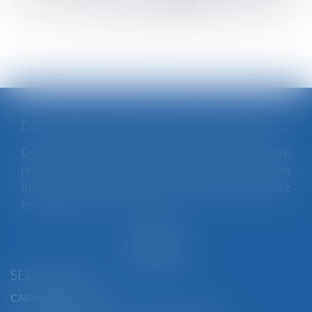
>
>>
DSN : UNE RÉGULARISATION POSSIBLE EN CAS D’ANOMALIES PERSISTANTES
Depuis le mois de juillet, l’Urssaf peut émettre
une DSN de substitution. Ce nouveau mécanisme
intervient lorsqu’une anomalies persiste malgré
les relances...
Lire la suite
SELARL BGBJ
CABINET PRINCIPAL