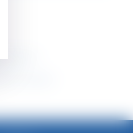
ailleuses du sexe
es mentions obligatoires
>