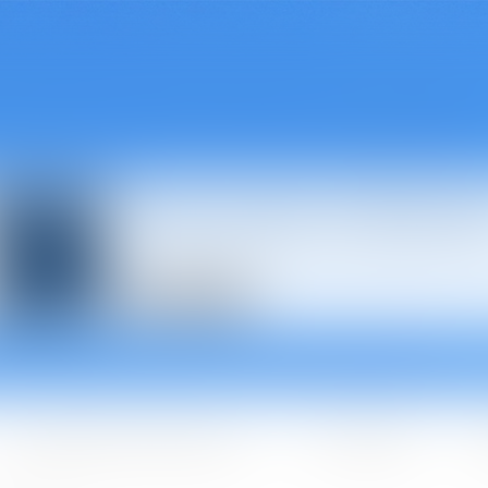
Avocats à Épina
Les domaines d'intervention
Les + BGBJ
A