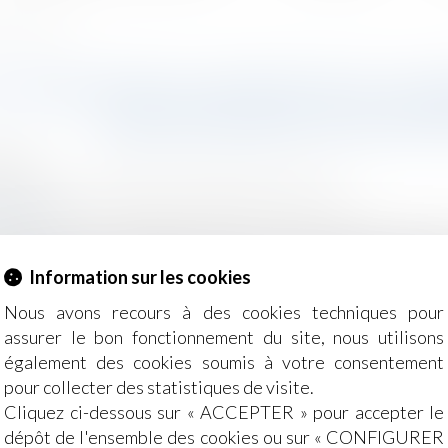
our être valable
CLAUSE D'EXCLUSIVITÉ DOIT CO
OBLIGATOIRES POUR ÊT
2024
- Employeurs
/
Relation individuelles au travail
ocial.fr
elle un salarié s'engage à consacrer l'exclusivité de son ac
alable que si elle est indispensable à la protection des intér
Information sur les cookies
a tâche à accomplir et proportionnée au but recherché...
Lire
Nous avons recours à des cookies techniques pour
assurer le bon fonctionnement du site, nous utilisons
également des cookies soumis à votre consentement
pour collecter des statistiques de visite.
Cliquez ci-dessous sur « ACCEPTER » pour accepter le
dépôt de l'ensemble des cookies ou sur « CONFIGURER