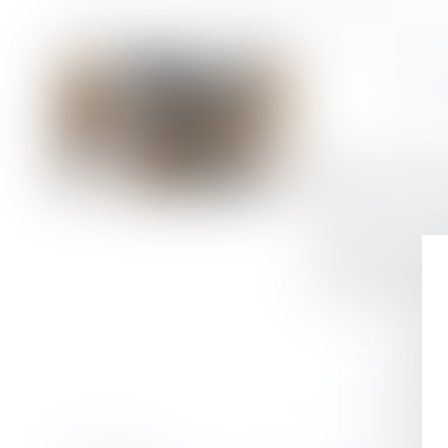
Accueil
La clause d'exclusivité doit contenir des mentions obligatoires p
Vous êtes ici :
LA 
Publié le :
09/10/
Droit du travail 
Source :
www.legis
La clause par laqu
travail et n'est v
par la nature de l