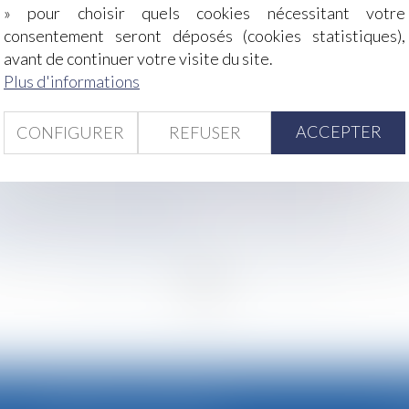
» pour choisir quels cookies nécessitant votre
consentement seront déposés (cookies statistiques),
ne revalorisation au 1er novembre 2024
avant de continuer votre visite du site.
els : les indices au deuxième trimestre 2024
Plus d'informations
tions obligatoires pour être valable
 évolutions du droit ?
gation de reclassement
ACCEPTER
CONFIGURER
REFUSER
s
ance : l’épreuve des femmes migrantes, transgenres et trav
e et l'amende de 2,4 milliards d'euros confirmés
ropose la Cour des comptes
ement pour cause de nullité du bon de commande : rappel d
<<
<
...
48
49
50
51
52
53
54
...
>
>