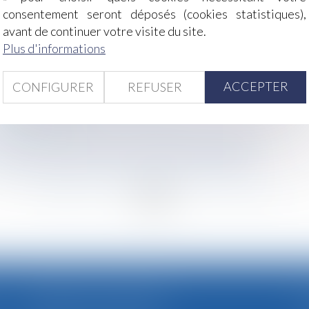
icables dès le 1er septembre
consentement seront déposés (cookies statistiques),
 pour défaut d'informations
avant de continuer votre visite du site.
mpose avant de signer
Plus d'informations
 complémentaire par l’URSSAF est reporté au 1er janvier 
ntion des risques chimiques
ACCEPTER
CONFIGURER
REFUSER
un bien immobilier en cas de divorce
harcèlement moral
« formation » aux Urssaf : l'ordonnance est parue
’étend pas à celle en versement d’un salaire différé
action en réputé non écrit et portée de la sanction
<
...
148
149
150
151
152
153
154
...
>
CABINET SECONDAIRE