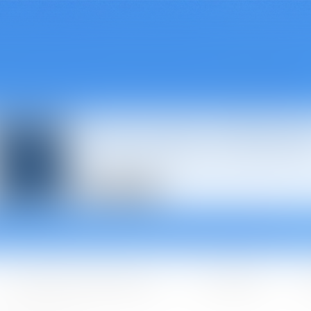
Avocats à Épina
Les domaines d'intervention
Les + BGBJ
A