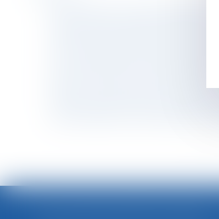
Titres-restaurant : les nouvelles règles appl
Airbnb écope d'une amende de 300.000 euros
Immobilier à temps partagé : la méfiance s'i
Le recouvrement des cotisations de retraite
Une nouvelle obligation en matière de préve
Ce qu'il faut savoir sur le rachat de soulte d'
Bore Out : l’absence de travail est aussi du 
Transfert du recouvrement des contributions 
L’effet interruptif de l’action en partage ne s
Clause d’indexation : imprescriptibilité de l’
<<
DSN : UNE RÉGULARISATION POSSIBLE EN CAS D’ANOMALIES PERSISTANTES