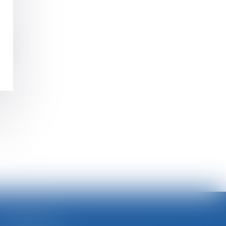
2023
>>
SELARL BGBJ