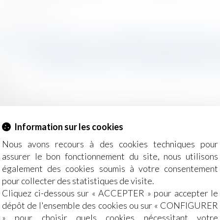
écrit et portée de la sanction
’INDEXATION : IMPRESCRIPTIBIL
NON ÉCRIT ET PORTÉE DE 
2021
z-actualite.fr
 voir réputer non écrite la clause d’indexation n’est pas s
Information sur les cookies
on écrite, sauf à caractériser l’indivisibilité de la clause d
Nous avons recours à des cookies techniques pour
assurer le bon fonctionnement du site, nous utilisons
également des cookies soumis à votre consentement
pour collecter des statistiques de visite.
Cliquez ci-dessous sur « ACCEPTER » pour accepter le
dépôt de l'ensemble des cookies ou sur « CONFIGURER
» pour choisir quels cookies nécessitant votre