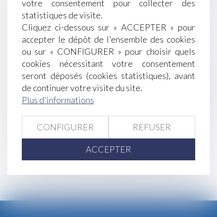
votre consentement pour collecter des
Le CDD sous condition suspensive - La Gazette
statistiques de visite.
du Palais
Cliquez ci-dessous sur « ACCEPTER » pour
Discrimination au travail: ce que dit la loi -
accepter le dépôt de l'ensemble des cookies
L'Express L'Entreprise
ou sur « CONFIGURER » pour choisir quels
Choix du nom de l’enfant : il faut bien réfléchir… -
cookies nécessitant votre consentement
La Gazette du Palais
seront déposés (cookies statistiques), avant
Agriculteurs. Plus de 60 maladies
de continuer votre visite du site.
professionnelles reconnues - LeTelegramme.fr
Plus d'informations
Quid des droits de succession en cas révision du
PLU postérieure au décès - Fiscalonline
CONFIGURER
REFUSER
<<
<
...
272
273
274
275
276
277
ACCEPTER
278
...
>
>>