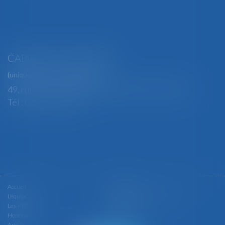
CABINET SECONDAIRE
(uniquement sur rendez-vous)
49, rue Thiers - 88100 SAINT-DIÉ DES VOSGES
Tél : 03 29 56 15 98
Accueil
Le cabinet
L'équipe
Les domaines d'intervention
Les + BGBJ
Actualités
Honoraires
Contact
Articles