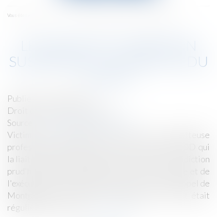
menu
Accueil
Le CDD sous condition suspensive - La Gazette du Palais
Vous êtes ici :
LE CDD SOUS CONDITION
SUSPENSIVE - LA GAZETTE DU
PALAIS
Publié le :
23/03/2017
Droit du travail - Employeurs
Source :
www.gazettedupalais.com
Victime d’un accident du travail, une basketteuse
professionnelle prend acte de la rupture du CDD qui
la liait à une association sportive et saisit la juridiction
prud'homale de demandes au titre de la rupture et de
l'exécution de son contrat de travail. La cour d’appel de
Montpellier constate qu'un précédent contrat était
régulièrement arrivé..
Lire la suite