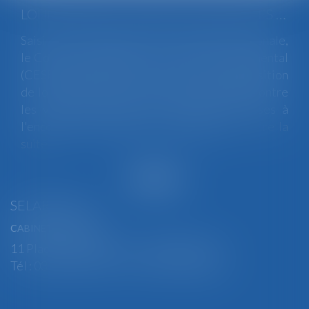
LOI INTÉGRALE CONTRE LES VIOLENCES SEXISTES ET SEXUELLES : LE CESE POSE LES CONDITIONS DE RÉUSSITE DE LA FUTURE LOI
Saisi par la Présidente de l'Assemblée nationale,
le Conseil économique, social et environnemental
(CESE) a adopté ce jour son avis sur la proposition
de loi visant à lutter de manière intégrale contre
les violences sexistes et sexuelles commises à
l'encontre des femmes et des enfants...
Lire la
suite
SELARL BGBJ
CABINET PRINCIPAL
11 Place Edmond Henry - 88000 ÉPINAL
Tél : 03 29 82 29 04 - Fax : 03 29 64 06 84