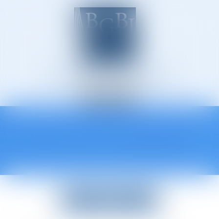
Avocats à Épinal
Ouvrir
le