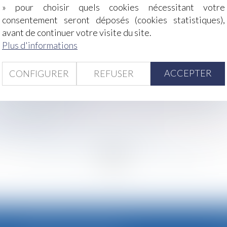
» pour choisir quels cookies nécessitant votre
consentement seront déposés (cookies statistiques),
distributeurs de médicaments vétérinaires
avant de continuer votre visite du site.
uer mutuellement tous leurs biens dans un seul et même acte
Plus d'informations
TP | près d’1,3 millions de cartes délivrées
le et de mise sous objectifs ou sous accord préalable
tif de l'allocation de soutien familial
ACCEPTER
CONFIGURER
REFUSER
ous forme de prime ?
e et les autorités nationales de la consommation dénoncen
nces et votre retraite ?
e pacte Dutreil
 peut-il constituer un harcèlement moral ?
<
...
237
238
239
240
241
242
243
...
>