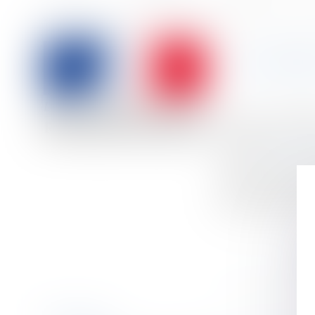
Accueil
La carte d’identification professionnelle du BTP | près d’1,3 mill
Vous êtes ici :
LA CART
Publié le :
01/08/
Droit du travail - 
Source :
travail-e
1 281 110 salariés
octobre 2017, cet
détachement inter