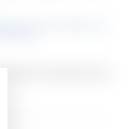
NELLE DU BTP | PRÈS D’1,3
ÉLIVRÉES
arte d’identification professionnelle. Depuis le 1er
cacement contre le travail illégal et la fraude au