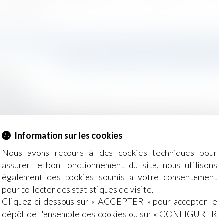
ions de cartes délivrées
E D’IDENTIFICATION PROFESSION
MILLIONS DE CARTES D
2018
Salariés
mploi.gouv.fr
 du BTP sont aujourd’hui titulaires ou vont recevoir leur c
te carte est obligatoire. Elle permet de lutter plus effi
Information sur les cookies
national de salariés...
Lire la suite
Nous avons recours à des cookies techniques pour
assurer le bon fonctionnement du site, nous utilisons
également des cookies soumis à votre consentement
pour collecter des statistiques de visite.
Cliquez ci-dessous sur « ACCEPTER » pour accepter le
dépôt de l'ensemble des cookies ou sur « CONFIGURER