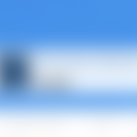
Avocats à Épina
Les domaines d'intervention
Les + BGBJ
A