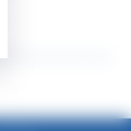
t certaines pratiques qui doivent être corrigées
>>