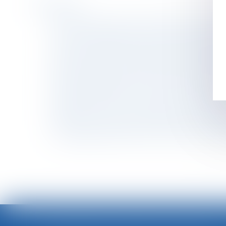
Historique
L'Autorité de la concurrence sanctionne les 
Pacs : les partenaires ne peuvent pas se lég
La carte d’identification professionnelle du B
Sécurité sociale : décisions d'accord préalab
Deux décrets et un arrêté finalisent le disposi
Heures supplémentaires : puis-je les régler s
Plateforme Airbnb : La Commission européenn
Rupture, divorce... Quel impact sur vos assura
Patrimoine : organiser sa transmission avec l
Le management autoritaire d’un chef cuisinier
<<