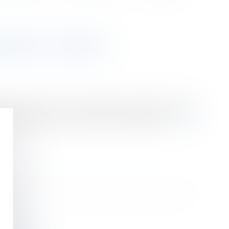
AIS ET LA SÉCU
 des institutions (cf. notamment les études Opinion
ondément positive dans l’opinion publique...
Lire la