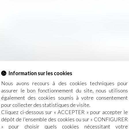
BAROMÈTRE 2020 : LES FRANÇ
2021
- Employeurs
/
Droit de la protection sociale
ite-sociale.fr
Français développent de plus en plus de méfiance à l’égard
of1), l’image de la Sécurité sociale reste aujourd’hui prof
Information sur les cookies
Nous avons recours à des cookies techniques pour
assurer le bon fonctionnement du site, nous utilisons
également des cookies soumis à votre consentement
pour collecter des statistiques de visite.
Cliquez ci-dessous sur « ACCEPTER » pour accepter le
dépôt de l'ensemble des cookies ou sur « CONFIGURER
» pour choisir quels cookies nécessitant votre