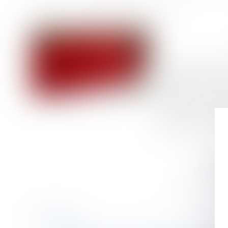
Accueil
Baromètre 2020 : Les Français et la Sécu
Vous êtes ici :
Publié le :
12/05/
Droit du travail 
Source :
www.secur
À l’heure où les 
Way pour le Cevip
suite
Historique