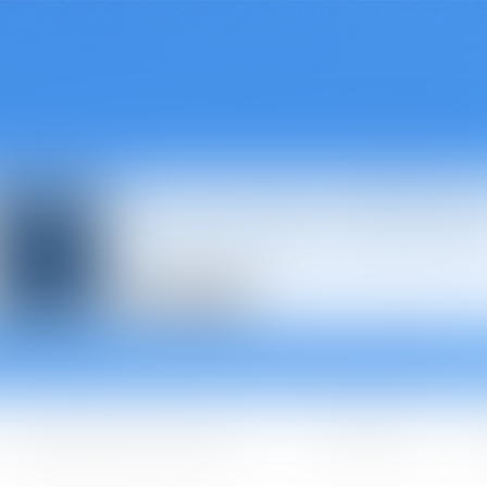
Avocats à Épina
Les domaines d'intervention
Les + BGBJ
A