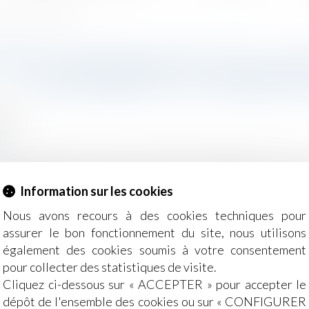
 la convention 158 de l’OIT
ARÈME D’INDEMNITÉS POUR LIC
CONFORME À LA CONVENTION
2018
l
r
e prud’hommes du Mans, le référentiel obligatoire pour le
s cause réelle et sérieuse n’est pas contraire à la c
Information sur les cookies
équate...
Lire la suite
Nous avons recours à des cookies techniques pour
assurer le bon fonctionnement du site, nous utilisons
également des cookies soumis à votre consentement
pour collecter des statistiques de visite.
Cliquez ci-dessous sur « ACCEPTER » pour accepter le
dépôt de l'ensemble des cookies ou sur « CONFIGURER