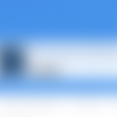
Avocats à Épina
Les domaines d'intervention
Les + BGBJ
A