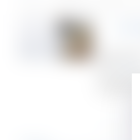
Accueil
Le barème d’indemnités pour licenciement abusif jugé conforme à
Vous êtes ici :
LE B
Publié le :
06/11/
(NPU) Droit socia
Source :
www.efl.f
Pour le conseil d
licenciement san
indemnisation ad