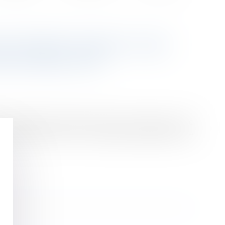
ENCIEMENT ABUSIF JUGÉ
 158 DE L’OIT
s dommages-intérêts alloués par le juge en cas de
onvention 158 de l’OIT, qui exige notamment une