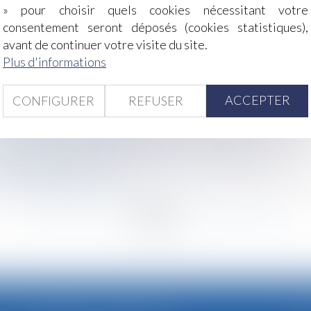
» pour choisir quels cookies nécessitant votre
consentement seront déposés (cookies statistiques),
r du décès de l’assuré
avant de continuer votre visite du site.
sur votre part ?
Plus d'informations
sif jugé conforme à la convention 158 de l’OIT
ures doivent être proportionnées
ivisaire quand sa compagne part en maison de retraite
ACCEPTER
CONFIGURER
REFUSER
amilial
onnu comme accident du travail
yeur pour défaut de formation à un poste dangereux
opposable au salarié
l'Autorité de la concurrence
<
...
230
231
232
233
234
235
236
...
>