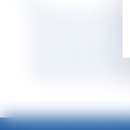
Historique
La difficulté de prouver le concubinage au jou
Droits de succession : que devrez-vous payer 
Le barème d’indemnités pour licenciement abu
Distribution sélective sur Internet : les mes
Il n’y a pas « occupation privative » d’un ind
Enfant mineur en garde alternée et quotient f
Le malaise d'un hypersensible aux ondes rec
Présomption de faute inexcusable de l’emplo
Une clause d’exclusivité imprécise n’est pas 
Un «cartel du jambon» dans le collimateur de 
<<