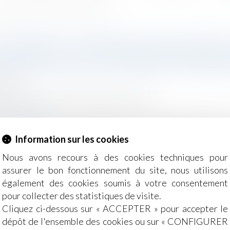
z bénéficier d’un arrêt maladie sans jour de carence
E TRAVAIL -INTERRUPTION MÉDI
BÉNÉFICIER D’UN ARRÊT MALAD
2024
Salariés
/
Droit de la protection sociale
ce-public.fr
 médicale de grossesse (IMG) est réalisée lorsque la pou
e enceinte, ou s'il existe une forte probabilité que 
Information sur les cookies
grave reconnue comme incurable lors du diagnostic...
Lire l
Nous avons recours à des cookies techniques pour
assurer le bon fonctionnement du site, nous utilisons
également des cookies soumis à votre consentement
pour collecter des statistiques de visite.
Cliquez ci-dessous sur « ACCEPTER » pour accepter le
dépôt de l'ensemble des cookies ou sur « CONFIGURER