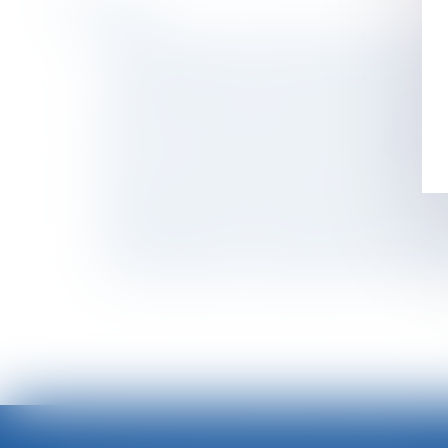
Historique
Arrêt de travail -Interruption médicale de gr
Cumul d’indemnités pour réparer le dommage 
Arrêt de travail et activité professionnelle n
L’Autorité de la concurrence confirme enquê
PSE : la contestation du motif économique de 
Pouvoir souverain du juge du surendettement 
Réajustement du loyer pour sous-location irr
Calcul de la prestation compensatoire : quels 
Retenues indues sur le salaire du salarié et d
Travail temporaire : imputation du coût des