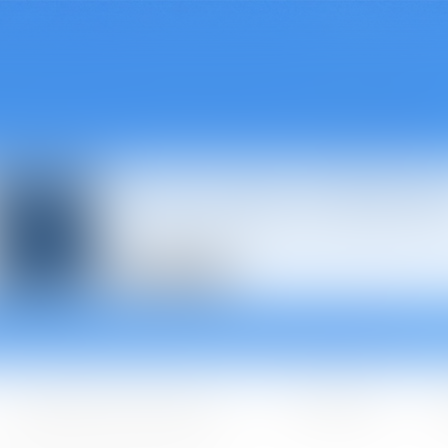
Avocats à Épina
Les domaines d'intervention
Les + BGBJ
A