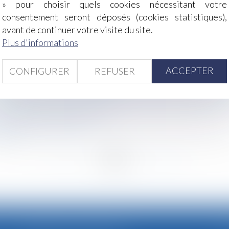
» pour choisir quels cookies nécessitant votre
consentement seront déposés (cookies statistiques),
ossesse : vous pouvez bénéficier d’un arrêt maladie sans jo
avant de continuer votre visite du site.
causé par l’expropriation à un locataire commercial
Plus d'informations
on autorisée : quel sort pour les indemnités journalières i
ter sur NVIDIA
ACCEPTER
CONFIGURER
REFUSER
la rupture amiable est limitée
dans la détermination des mesures destinées à assurer la 
égulière : le contrat doit s’apparenter à une sous-locatio
critères sont pris en compte ?
iscrimination syndicale
 AT/MP
<<
<
...
55
56
57
58
59
60
61
...
>
>