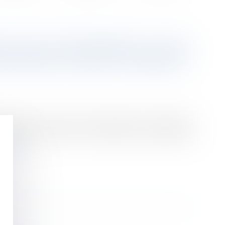
CALE DE GROSSESSE : VOUS
IE SANS JOUR DE CARENCE
rsuite de la grossesse met gravement en danger la
l'enfant à naître soit atteint d'une affection
a suite