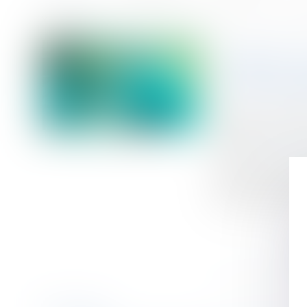
Accueil
Arrêt de travail -Interruption médicale de grossesse : vous pouve
Vous êtes ici :
ARRÊT D
POUVEZ 
Publié le :
31/07/
Droit du travail - 
Source :
www.servi
Une interruption
santé de la femm
particulièrement 