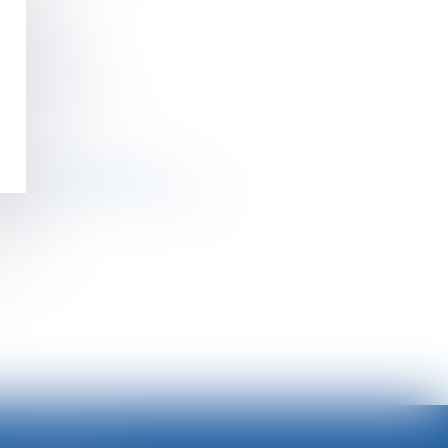
ur de carence
ndûment versées ?
situation de l’endetté
n au sens du Code de commerce
>