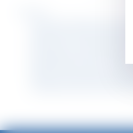
Historique
La clause d'exclusivité doit contenir des men
Gestation pour autrui (GPA) : quelles sont les
Licenciement pour motif économique et obli
L'INRS alerte sur les risques liés aux machine
Porter plainte pour violences sexuelles en Fr
Google Shopping : l'abus de position dominant
Réforme des droits de succession : ce que p
Annulation du contrat de vente hors établiss
Validité du licenciement pendant une période 
La messagerie du salarié et le motif du licen