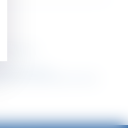
ailleuses du sexe
es mentions obligatoires
e cessation totale et définitive de la société
>