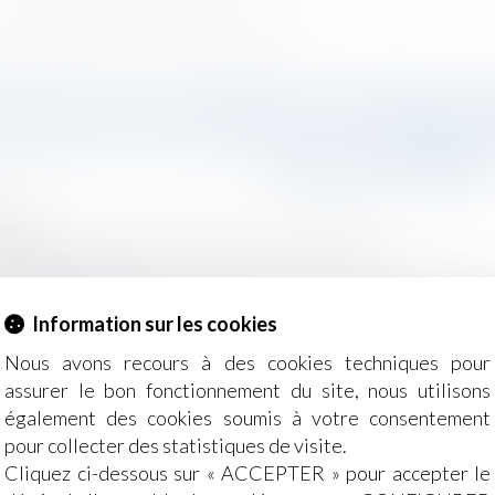
 nullité du bon de commande : rappel des mentions obligatoires
TION DU CONTRAT DE VENTE H
E NULLITÉ DU BON DE COMMAND
OBLIGATOIRE
2024
ommation
/
Contrats et garanties commerciales
g-juridique.com
.221-1 du Code de la consommation, la vente hors établisse
Information sur les cookies
it où le vendeur exerce son activité de manière permanente o
cile ou d’une vente dans un espace public ou privé...
Lire l
Nous avons recours à des cookies techniques pour
assurer le bon fonctionnement du site, nous utilisons
également des cookies soumis à votre consentement
pour collecter des statistiques de visite.
Cliquez ci-dessous sur « ACCEPTER » pour accepter le