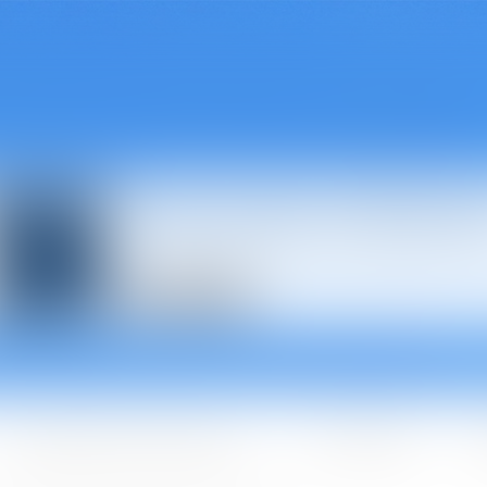
Avocats à Épina
Les domaines d'intervention
Les + BGBJ
A