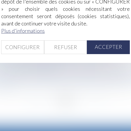
dépôt de l'ensemble des cookies ou sur « CONFIGURER
» pour choisir quels cookies nécessitant votre
consentement seront déposés (cookies statistiques),
tions obligatoires pour être valable
avant de continuer votre visite du site.
 évolutions du droit ?
Plus d'informations
gation de reclassement
s
ACCEPTER
CONFIGURER
REFUSER
ance : l’épreuve des femmes migrantes, transgenres et trav
e et l'amende de 2,4 milliards d'euros confirmés
ropose la Cour des comptes
ement pour cause de nullité du bon de commande : rappel d
de suspension consécutive à un accident du travail en cas d
ciement
<<
<
...
48
49
50
51
52
53
54
...
>
>