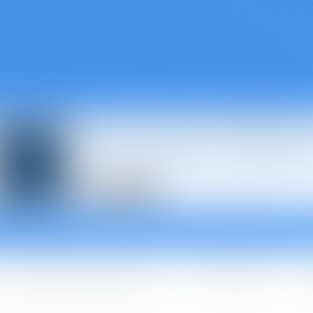
Avocats à Épina
Les domaines d'intervention
Les + BGBJ
A