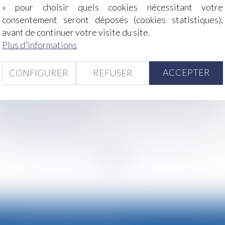
» pour choisir quels cookies nécessitant votre
consentement seront déposés (cookies statistiques),
justifie pas à lui seul l’annulation du partage
avant de continuer votre visite du site.
un licenciement pour faute grave
Plus d'informations
légaux pour fixer le montant de la sanction en cas de non-r
és sont soumis à des régimes différents
ontribution à la dette et présomption de communauté
ACCEPTER
CONFIGURER
REFUSER
 2019
s heures supplémentaires
 par lettre
our «concurrence déloyale»
it s'élever à 40 524 €
<
...
229
230
231
232
233
234
235
...
>