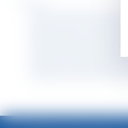
Historique
Un écart de valeur entre les lots attribués ne 
Dissimuler un cumul d’emplois peut justifier 
Autorité de la concurrence : pas de critères 
Droit au séjour dans l’UE : conjoints et pacs
Rappel des fondamentaux du régime légal : c
Transformation du RSI à partir du 1er janvier
Un cadre peut avoir droit au paiement de se
Transaction : le licenciement doit être notifié
Airbnb assigné en justice par les hôteliers p
Le plafond de la sécurité sociale 2019 pourra
<<