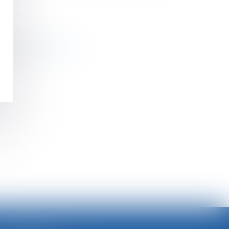
espect d’engagements
>>