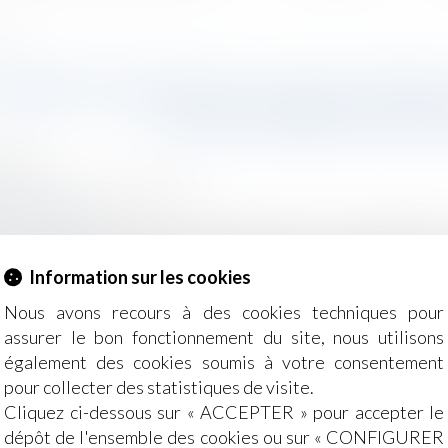
oyale»
RBNB ASSIGNÉ EN JUSTICE PAR 
«CONCURRENCE DÉL
2018
/
Droit de la concurrence
r.lefigaro.fr
ers et des industries de l’hôtellerie accuse la platefor
 son site les annonces illégales et ainsi de s’approprier i
Information sur les cookies
Figaro...
Lire la suite
Nous avons recours à des cookies techniques pour
assurer le bon fonctionnement du site, nous utilisons
également des cookies soumis à votre consentement
pour collecter des statistiques de visite.
Cliquez ci-dessous sur « ACCEPTER » pour accepter le
dépôt de l'ensemble des cookies ou sur « CONFIGURER