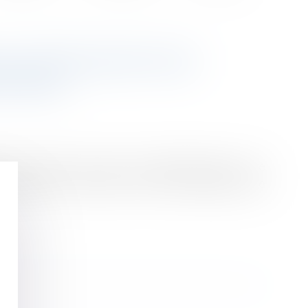
LES HÔTELIERS POUR
OYALE»
me de location de violer la réglementation en ne
llégalement sa clientèle, selon une assignation que