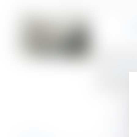
Accueil
Airbnb assigné en justice par les hôteliers pour «concurrence dél
Vous êtes ici :
AI
Publié le :
09/11/
Droit commercial
Source :
immobilie
L’Union des méti
supprimant pas de
s’est procurée Le 